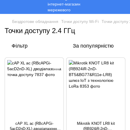
Бездротове обладнання
Точки доступу Wi-Fi
Точки доступу 
Точки доступу 2.4 ГГц
Фільтр
За популярністю
cAP XL ac (RBcAPGi-
Mikrotik KNOT LR8 kit
5acD2nD-XL) дводіапазонна
(RB924iR-2nD-