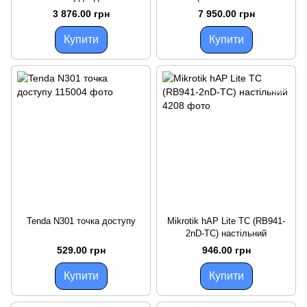
точка доступу
BT5&BG77&R11e-LR8) шлюз
3 876.00 грн
7 950.00 грн
IoT з технологією LoRa
Купити
Купити
Tenda N301 точка доступу
Mikrotik hAP Lite TC (RB941-
2nD-TC) настільний
529.00 грн
946.00 грн
Купити
Купити