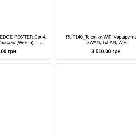
 EDGE-РОУТЕР, Cat 4,
RUT140_Teltonika WiFi маршрутизатор
/ac/ax (Wi-Fi 6), 1 x
1xWAN, 1xLAN, WiFi
0 Mbp, 4 x LAN ports,
.00 грн
3 510.00 грн
GB, DDR4, 16 MB serial
flash