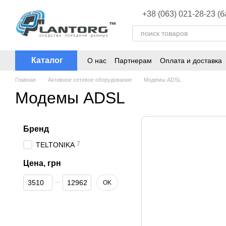
Перейти к основному контенту
+38 (063) 021-28-23 (
Каталог
О нас
Партнерам
Оплата и доставка
Главная
Активное сетевое оборудование
Модемы ADSL
Модемы ADSL
Бренд
7
TELTONIKA
Цена, грн
От Цена, грн
До Цена, грн
OK