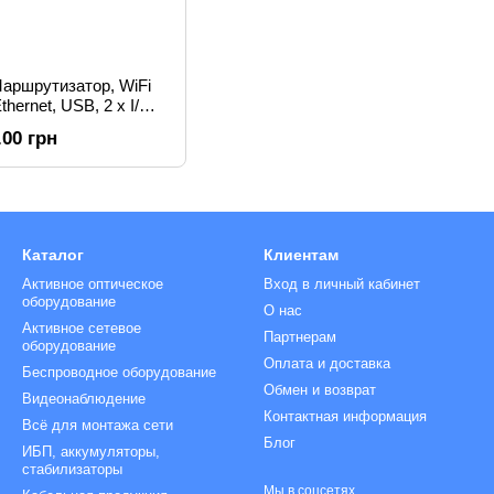
Маршрутизатор, WiFi
Ethernet, USB, 2 x I/O,
Routing
.00 грн
Каталог
Клиентам
Активное оптическое
Вход в личный кабинет
оборудование
О нас
Активное сетевое
Партнерам
оборудование
Оплата и доставка
Беспроводное оборудование
Обмен и возврат
Видеонаблюдение
Контактная информация
Всё для монтажа сети
Блог
ИБП, аккумуляторы,
стабилизаторы
Мы в соцсетях