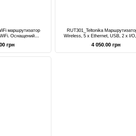
WiFi маршрутизатор
RUT301_Teltonika Маршрутизатор
WiFi. Оснащений
Wireless, 5 x Ethernet, USB, 2 x I/
сом RS485
Routing
.00 грн
4 050.00 грн