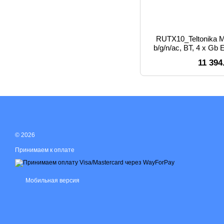
RUTX10_Teltonika 
b/g/n/ac, BT, 4 x Gb 
VPN, 
11 394
© 2026
Принимаем к оплате
Мобильная версия