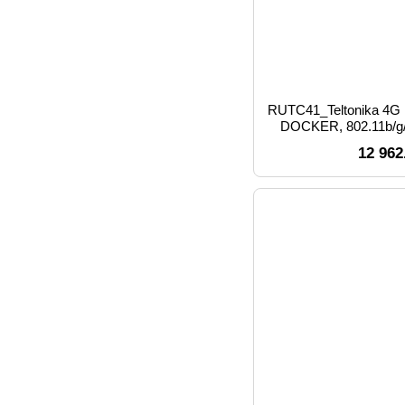
RUTC41_Teltonika 4G
DOCKER, 802.11b/g/n
WAN port 10/100/100
12 962
10/100/1000 Mbps, 1 
NOR 