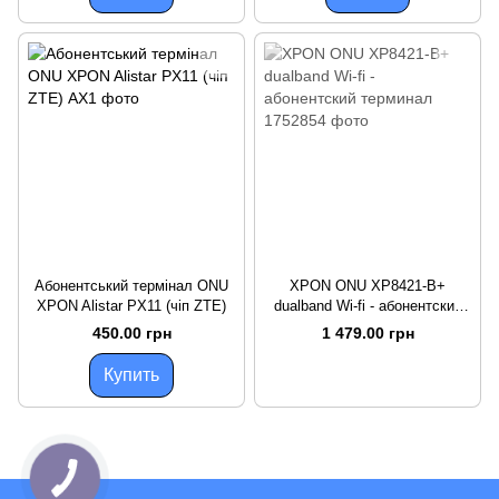
Абонентський термінал ONU
XPON ONU XP8421-B+
XPON Alistar PX11 (чіп ZTE)
dualband Wi-fi - абонентский
терминал
450.00 грн
1 479.00 грн
Купить