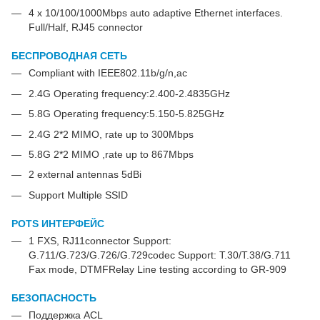
4 x 10/100/1000Mbps auto adaptive Ethernet interfaces.
Full/Half, RJ45 connector
БЕСПРОВОДНАЯ СЕТЬ
Compliant with IEEE802.11b/g/n,ac
2.4G Operating frequency:2.400-2.4835GHz
5.8G Operating frequency:5.150-5.825GHz
2.4G 2*2 MIMO, rate up to 300Mbps
5.8G 2*2 MIMO ,rate up to 867Mbps
2 external antennas 5dBi
Support Multiple SSID
POTS ИНТЕРФЕЙС
1 FXS, RJ11connector Support:
G.711/G.723/G.726/G.729codec Support: T.30/T.38/G.711
Fax mode, DTMFRelay Line testing according to GR-909
БЕЗОПАСНОСТЬ
Поддержка ACL