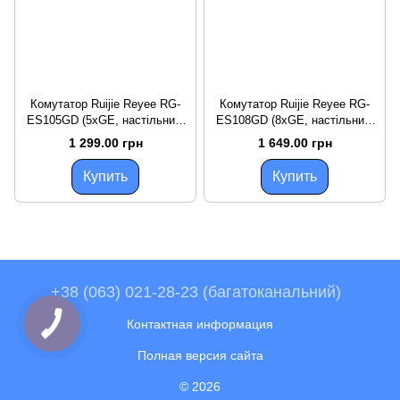
Комутатор Ruijie Reyee RG-
Комутатор Ruijie Reyee RG-
ES105GD (5xGE, настільний,
ES108GD (8xGE, настільний,
безшумний, метал)
безшумний, метал)
1 299.00 грн
1 649.00 грн
Купить
Купить
+38 (063) 021-28-23 (багатоканальний)
Контактная информация
Полная версия сайта
© 2026