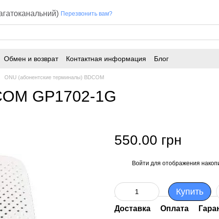
багатоканальний)
Перезвонить вам?
Обмен и возврат
Контактная информация
Блог
ONU (абонентские терминалы) BDCOM
DCOM GP1702-1G
550.00 грн
Войти
для отображения накопи
%
Купить
Доставка
Оплата
Гара