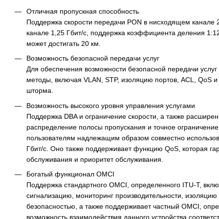
Отличная пропускная способность
Поддержка скорости передачи PON в нисходящем канале 2
канале 1,25 Гбит/с, поддержка коэффициента деления 1:12
может достигать 20 км.
Возможность безопасной передачи услуг
Для обеспечения возможности безопасной передачи услу
методы, включая VLAN, STP, изоляцию портов, ACL, QoS 
шторма.
Возможность высокого уровня управления услугами
Поддержка DBA и ограничение скорости, а также расшире
распределение полосы пропускания и точное ограничение
пользователям надлежащим образом совместно использова
Гбит/с. Оно также поддерживает функцию QoS, которая га
обслуживания и приоритет обслуживания.
Богатый функционал OMCI
Поддержка стандартного OMCI, определенного ITU-T, вкл
сигнализацию, мониторинг производительности, изоляцию
безопасностью, а также поддерживает частный OMCI, оп
возможность взаимодействия данного устройства соответс