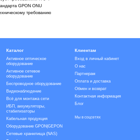
стандарта GPON ONU
Техническому требованию
Каталог
Клиентам
Активное оптическое
Вход в личный кабинет
оборудование
О нас
Активное сетевое
Партнерам
оборудование
Оплата и доставка
Беспроводное оборудование
Обмен и возврат
Видеонаблюдение
Контактная информация
Всё для монтажа сети
Блог
ИБП, аккумуляторы,
стабилизаторы
Мы в соцсетях
Кабельная продукция
Оборудование GPON|GEPON
Сетевые хранилища (NAS)