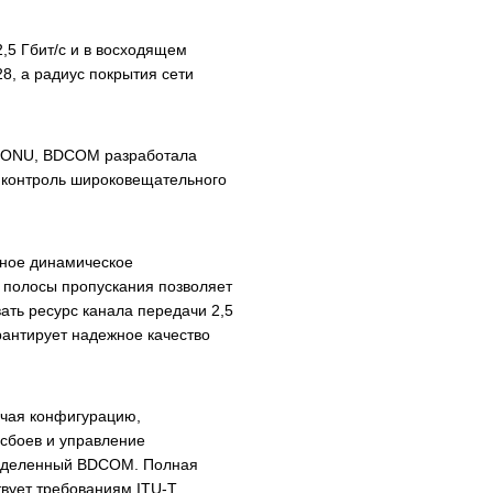
,5 Гбит/с и в восходящем
8, а радиус покрытия сети
г ONU, BDCOM разработала
и контроль широковещательного
нное динамическое
 полосы пропускания позволяет
ть ресурс канала передачи 2,5
рантирует надежное качество
ючая конфигурацию,
 сбоев и управление
ределенный BDCOM. Полная
твует требованиям ITU-T