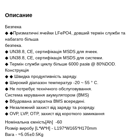
Описание
Безпека
◆ ◆Призматичні ячейки LFePO4, довший термін служби та
набагато більша
безпека.
◆ UN38.8, CE, сертифікація MSDS для ячеек.
◆ UN38.8, CE, сертифікація MSDS для системи.
◆ Термін служби циклу більше 6000 разів @ 80%DOD.
Конструкція
◆ ◆ Швидка продуктивність заряду.
◆ Широкий діапазон температур -20 ~ 55 ° C.
◆ Не потребує технічного обслуговування.
Система керування акумулятором (BMS)
◆ Вбудована апаратна BMS всередині.
◆ Незалежний захист від заряду та розряду.
◆ OVP, LVP, OTP, захист від короткого замикання
Номінальна ємність[Ah] -60
Розмір виробу [L*W*H] - L197*W165*H170mm
Вага - ≈5.05±0.5Kg