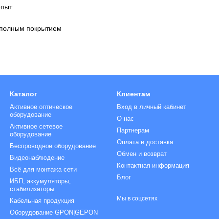
опыт
 полным покрытием
Каталог
Клиентам
Активное оптическое
Вход в личный кабинет
оборудование
О нас
Активное сетевое
Партнерам
оборудование
Оплата и доставка
Беспроводное оборудование
Обмен и возврат
Видеонаблюдение
Контактная информация
Всё для монтажа сети
Блог
ИБП, аккумуляторы,
стабилизаторы
Мы в соцсетях
Кабельная продукция
Оборудование GPON|GEPON