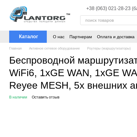
Перейти к основному контенту
+38 (063) 021-28-23 (
Каталог
О нас
Партнерам
Оплата и доставка
Главная
Активное сетевое оборудование
Роутеры (маршрутизаторы)
Беспроводной маршрутизат
WiFi6, 1xGE WAN, 1xGE WAN
Reyee MESH, 5x внешних а
В наличии
Оставить отзыв