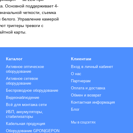
а. Основной поддерживает 4-
начальной четкости, съемка
 белого. Управление камерой
ют триггеры тревоги с
айтной карты.
Каталог
Клиентам
Активное оптическое
Вход в личный кабинет
оборудование
О нас
Активное сетевое
Партнерам
оборудование
Оплата и доставка
Беспроводное оборудование
Обмен и возврат
Видеонаблюдение
Контактная информация
Всё для монтажа сети
Блог
ИБП, аккумуляторы,
стабилизаторы
Мы в соцсетях
Кабельная продукция
Оборудование GPON|GEPON