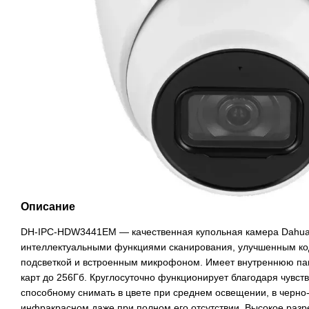
Описание
DH-IPC-HDW3441EM — качественная купольная камера Dahua 
интеллектуальными функциями сканирования, улучшенным ко
подсветкой и встроенным микрофоном. Имеет внутреннюю пам
карт до 256Гб. Круглосуточно функционирует благодаря чувст
способному снимать в цвете при среднем освещении, в черно
инфракрасном даже при полном его отсутствии. Высокое разр