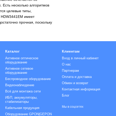
. Есть несколько алгоритмов
ются целевые типы,
и. HDW3441EM имеет
остаточно прочная, поскольку
Каталог
Клиентам
Активное оптическое
Вход в личный кабинет
оборудование
О нас
Активное сетевое
Партнерам
оборудование
Оплата и доставка
Беспроводное оборудование
Обмен и возврат
Видеонаблюдение
Контактная информация
Всё для монтажа сети
Блог
ИБП, аккумуляторы,
стабилизаторы
Мы в соцсетях
Кабельная продукция
Оборудование GPON|GEPON