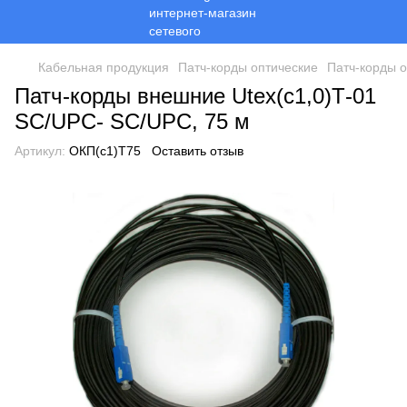
Кабельная продукция
Патч-корды оптические
Патч-корды 
Патч-корды внешние Utex(с1,0)Т-01
SC/UPC- SC/UPC, 75 м
Артикул:
ОКП(с1)Т75
Оставить отзыв