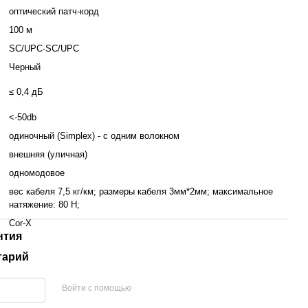
оптический патч-корд
100 м
SC/UPC-SC/UPC
Черный
≤ 0,4 дБ
<-50db
одиночный (Simplex) - с одним волокном
внешняя (уличная)
одномодовое
вес кабеля 7,5 кг/км; размеры кабеля 3мм*2мм; максимальное
натяжение: 80 H;
Cor-X
нтия
тарий
Войти с помощью