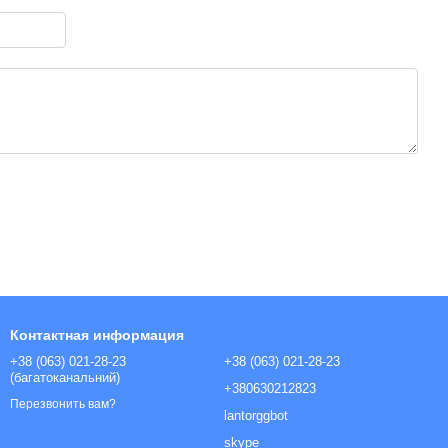
Контактная информация
+38 (063) 021-28-23
+38 (063) 021-28-23
(багатоканальний)
+380630212823
Перезвонить вам?
lantorggbot
skype