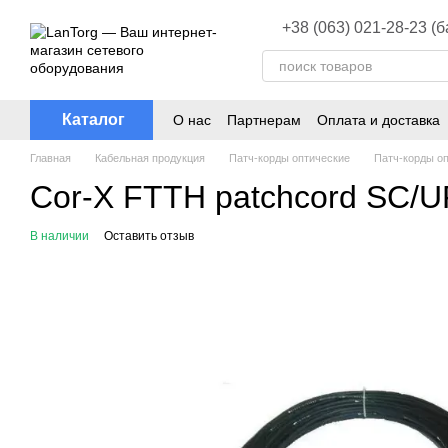
Перейти к основному контенту
+38 (063) 021-28-23 (
Каталог
О нас
Партнерам
Оплата и доставка
Главная
Кабельная продукция
Патч-корды оптические
Патч-корды оп
Cor-X FTTH patchcord SC/U
В наличии
Оставить отзыв