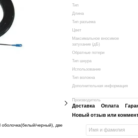
Тип
Длина
Тип разъема
Цвет
Максимальное вносимое
затухание (дБ)
Обратные потери
Тип шнура
Использование
Тип волокна
Дополнительная информация
Производитель
Доставка
Оплата
Гара
Новый отзыв или коммен
H оболочка(белый/черный), две