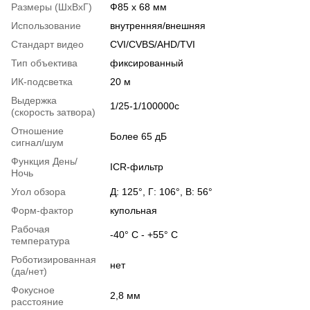
Размеры (ШxВxГ)
Ф85 x 68 мм
Использование
внутренняя/внешняя
Стандарт видео
CVI/CVBS/AHD/TVI
Тип объектива
фиксированный
ИК-подсветка
20 м
Выдержка
1/25-1/100000с
(скорость затвора)
Отношение
Более 65 дБ
сигнал/шум
Функция День/
ICR-фильтр
Ночь
Угол обзора
Д: 125°, Г: 106°, В: 56°
Форм-фактор
купольная
Рабочая
-40° C - +55° C
температура
Роботизированная
нет
(да/нет)
Фокусное
2,8 мм
расстояние