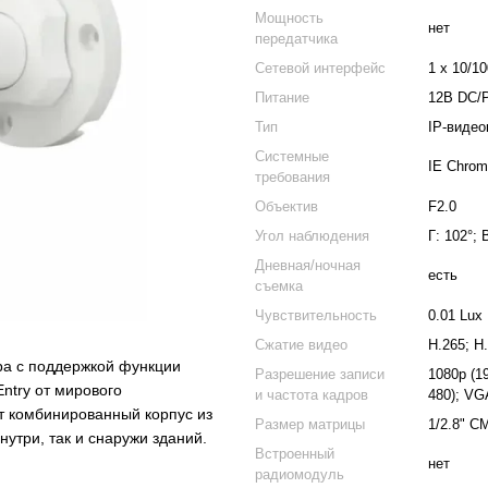
Мощность
нет
передатчика
Сетевой интерфейс
1 x 10/10
Питание
12В DC/
Тип
IP-видео
Системные
IE Chrom
требования
Объектив
F2.0
Угол наблюдения
Г: 102°; 
Дневная/ночная
есть
съемка
Чувствительность
0.01 Lux
Сжатие видео
H.265; H
ра c поддержкой функции
Разрешение записи
1080p (1
ntry от мирового
и частота кадров
480); VGA
т комбинированный корпус из
Размер матрицы
1/2.8" 
нутри, так и снаружи зданий.
Встроенный
нет
радиомодуль