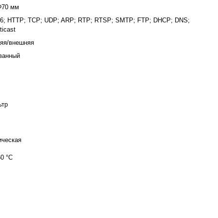
Φ70 мм
v6; HTTP; TCP; UDP; ARP; RTP; RTSP; SMTP; FTP; DHCP; DNS;
ticast
няя/внешняя
ванный
ьтр
ическая
60 °C