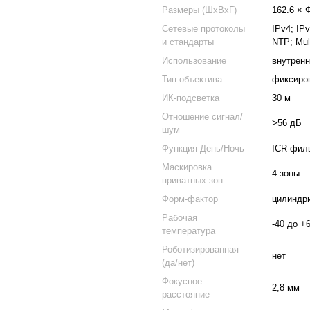
Размеры (ШxВxГ)
162.6 × 
Сетевые протоколы
IPv4; IP
и стандарты
NTP; Mul
Использование
внутрен
Тип объектива
фиксиро
ИК-подсветка
30 м
Отношение сигнал/
>56 дБ
шум
Функция День/Ночь
ICR-фил
Маскировка
4 зоны
приватных зон
Форм-фактор
цилиндр
Рабочая
-40 до +
температура
Роботизированная
нет
(да/нет)
Фокусное
2,8 мм
расстояние