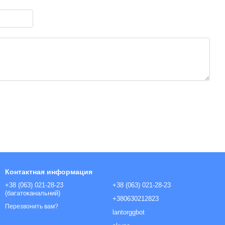
Контактная информация
+38 (063) 021-28-23
+38 (063) 021-28-23
(багатоканальний)
+380630212823
Перезвонить вам?
lantorggbot