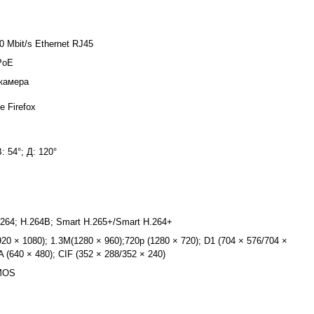
0 Mbit/s Ethernet RJ45
PoE
камера
e Firefox
В: 54°; Д: 120°
.264; H.264B; Smart H.265+/Smart H.264+
920 × 1080); 1.3M(1280 × 960);720p (1280 × 720); D1 (704 × 576/704 ×
 (640 × 480); CIF (352 × 288/352 × 240)
CMOS