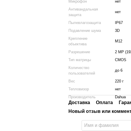
Микрофон
нет
Антивандальная
нет
защита
Пылевлагозащита
IP67
Подавление шума
3D
Крепление
M12
объектива
Разрешение
2 MP (19
Тип матрицы
CMOS
Количество
до 6
пользователей
Вес
220 г
Тепловизор
нет
Производитель
Dahua
Доставка
Оплата
Гара
Новый отзыв или коммен