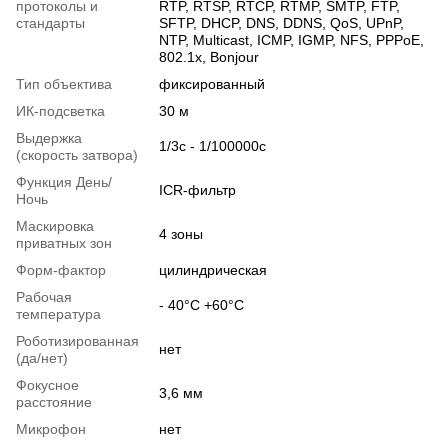
протоколы и
RTP, RTSP, RTCP, RTMP, SMTP, FTP,
стандарты
SFTP, DHCP, DNS, DDNS, QoS, UPnP,
NTP, Multicast, ICMP, IGMP, NFS, PPPoE,
802.1x, Bonjour
Тип объектива
фиксированный
ИК-подсветка
30 м
Выдержка
1/3с - 1/100000с
(скорость затвора)
Функция День/
ICR-фильтр
Ночь
Маскировка
4 зоны
приватных зон
Форм-фактор
цилиндрическая
Рабочая
- 40°C +60°C
температура
Роботизированная
нет
(да/нет)
Фокусное
3,6 мм
расстояние
Микрофон
нет