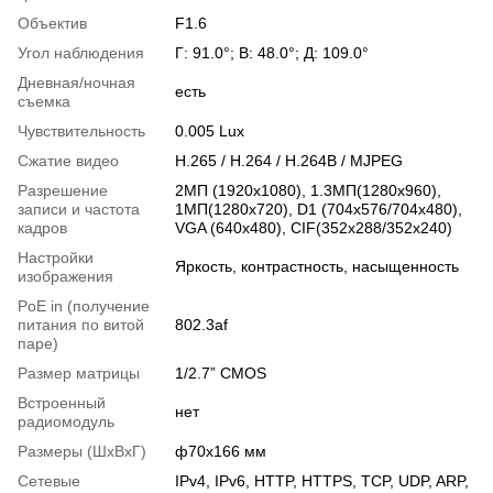
Объектив
F1.6
Угол наблюдения
Г: 91.0°; В: 48.0°; Д: 109.0°
Дневная/ночная
есть
съемка
Чувствительность
0.005 Lux
Сжатие видео
H.265 / H.264 / H.264B / MJPEG
Разрешение
2МП (1920x1080), 1.3MП(1280x960),
записи и частота
1МП(1280x720), D1 (704x576/704x480),
кадров
VGA (640x480), CIF(352x288/352x240)
Настройки
Яркость, контрастность, насыщенность
изображения
PoE in (получение
питания по витой
802.3af
паре)
Размер матрицы
1/2.7” CMOS
Встроенный
нет
радиомодуль
Размеры (ШxВxГ)
ф70х166 мм
Сетевые
IPv4, IPv6, HTTP, HTTPS, TCP, UDP, ARP,