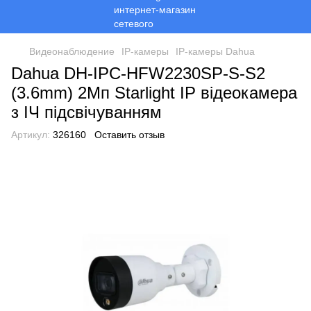
Видеонаблюдение
ІР-камеры
ІР-камеры Dahua
Dahua DH-IPC-HFW2230SP-S-S2
(3.6mm) 2Mп Starlight IP відеокамера
з ІЧ підсвічуванням
Артикул:
326160
Оставить отзыв