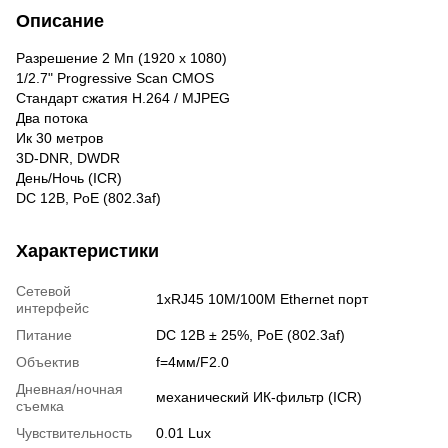
Описание
Разрешение 2 Мп (1920 x 1080)
1/2.7" Progressive Scan CMOS
Стандарт сжатия H.264 / MJPEG
Два потока
Ик 30 метров
3D-DNR, DWDR
День/Ночь (ICR)
DC 12В, PoE (802.3af)
Характеристики
Сетевой
1хRJ45 10M/100M Ethernet порт
интерфейс
Питание
DC 12В ± 25%, PoE (802.3af)
Объектив
f=4мм/F2.0
Дневная/ночная
механический ИК-фильтр (ICR)
съемка
Чувствительность
0.01 Lux