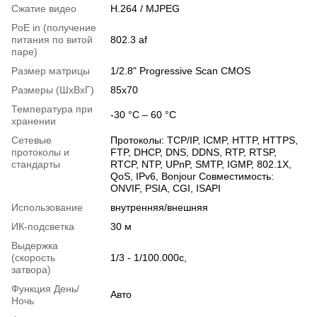
Сжатие видео
H.264 / MJPEG
PoE in (получение
питания по витой
802.3 af
паре)
Размер матрицы
1/2.8" Progressive Scan CMOS
Размеры (ШxВxГ)
85x70
Температура при
-30 °C – 60 °C
хранении
Сетевые
Протоколы: TCP/IP, ICMP, HTTP, HTTPS,
протоколы и
FTP, DHCP, DNS, DDNS, RTP, RTSP,
стандарты
RTCP, NTP, UPnP, SMTP, IGMP, 802.1X,
QoS, IPv6, Bonjour Совместимость:
ONVIF, PSIA, CGI, ISAPI
Использование
внутренняя/внешняя
ИК-подсветка
30 м
Выдержка
(скорость
1/3 - 1/100.000с,
затвора)
Функция День/
Авто
Ночь