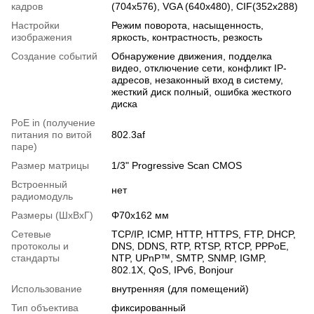
кадров
(704x576), VGA (640x480), CIF(352x288)
Настройки
Режим поворота, насыщенность,
изображения
яркость, контрастность, резкость
Создание событий
Обнаружение движения, подделка
видео, отключение сети, конфликт IP-
адресов, незаконный вход в систему,
жесткий диск полный, ошибка жесткого
диска
PoE in (получение
питания по витой
802.3af
паре)
Размер матрицы
1/3" Progressive Scan CMOS
Встроенный
нет
радиомодуль
Размеры (ШxВxГ)
Φ70x162 мм
Сетевые
TCP/IP, ICMP, HTTP, HTTPS, FTP, DHCP,
протоколы и
DNS, DDNS, RTP, RTSP, RTCP, PPPoE,
стандарты
NTP, UPnP™, SMTP, SNMP, IGMP,
802.1X, QoS, IPv6, Bonjour
Использование
внутренняя (для помещений)
Тип объектива
фиксированный