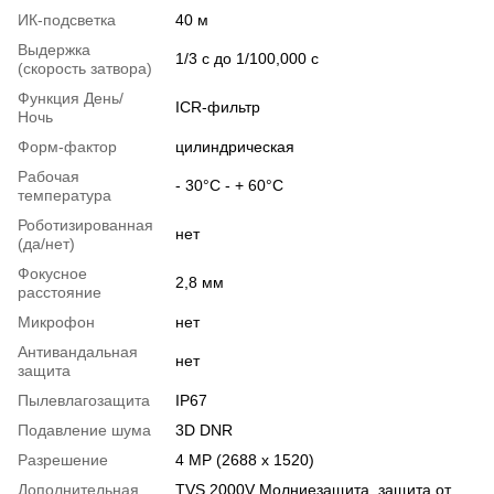
ИК-подсветка
40 м
Выдержка
1/3 с до 1/100,000 с
(скорость затвора)
Функция День/
ICR-фильтр
Ночь
Форм-фактор
цилиндрическая
Рабочая
- 30°C - + 60°C
температура
Роботизированная
нет
(да/нет)
Фокусное
2,8 мм
расстояние
Микрофон
нет
Антивандальная
нет
защита
Пылевлагозащита
IP67
Подавление шума
3D DNR
Разрешение
4 MP (2688 x 1520)
Дополнительная
TVS 2000V Молниезащита, защита от