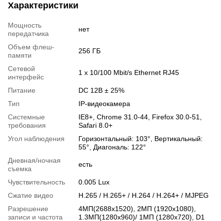
Характеристики
Мощность
нет
передатчика
Объем флеш-
256 ГБ
памяти
Сетевой
1 x 10/100 Mbit/s Ethernet RJ45
интерфейс
Питание
DC 12В ± 25%
Тип
IP-видеокамера
Системные
IE8+, Chrome 31.0-44, Firefox 30.0-51,
требования
Safari 8.0+
Угол наблюдения
Горизонтальный: 103°, Вертикальный:
55°, Диагональ: 122°
Дневная/ночная
есть
съемка
Чувствительность
0.005 Lux
Сжатие видео
H.265 / H.265+ / H.264 / H.264+ / MJPEG
Разрешение
4МП(2688х1520), 2МП (1920x1080),
записи и частота
1.3MП(1280x960)/ 1МП (1280x720), D1