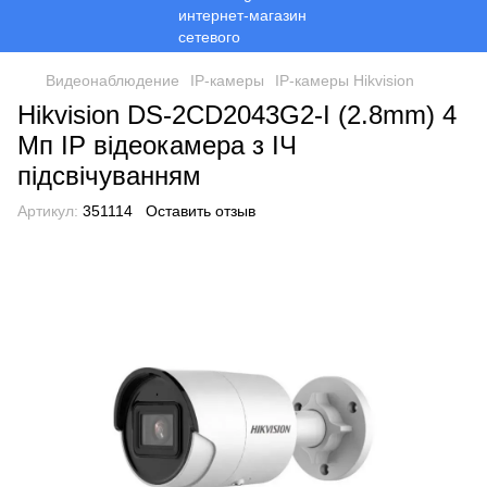
Видеонаблюдение
ІР-камеры
ІР-камеры Hikvision
Hikvision DS-2CD2043G2-I (2.8mm) 4
Мп IP відеокамера з ІЧ
підсвічуванням
Артикул:
351114
Оставить отзыв