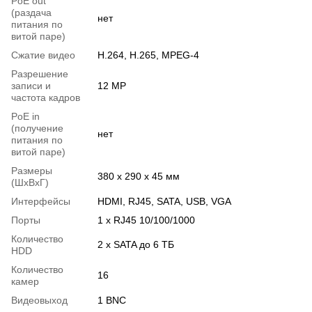
PoE out
(раздача
нет
питания по
витой паре)
Сжатие видео
H.264, H.265, MPEG-4
Разрешение
записи и
12 MP
частота кадров
PoE in
(получение
нет
питания по
витой паре)
Размеры
380 х 290 х 45 мм
(ШxВxГ)
Интерфейсы
HDMI, RJ45, SATA, USB, VGA
Порты
1 x RJ45 10/100/1000
Количество
2 х SATA до 6 ТБ
HDD
Количество
16
камер
Видеовыход
1 BNC