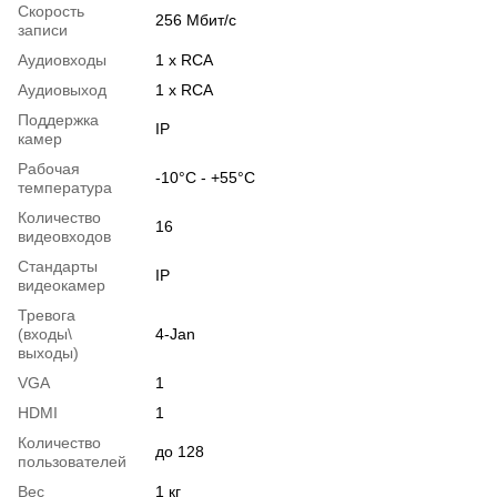
Скорость
256 Мбит/с
записи
Аудиовходы
1 x RCA
Аудиовыход
1 x RCA
Поддержка
IP
камер
Рабочая
-10°С - +55°С
температура
Количество
16
видеовходов
Стандарты
IP
видеокамер
Тревога
(входы\
4-Jan
выходы)
VGA
1
HDMI
1
Количество
до 128
пользователей
Вес
1 кг