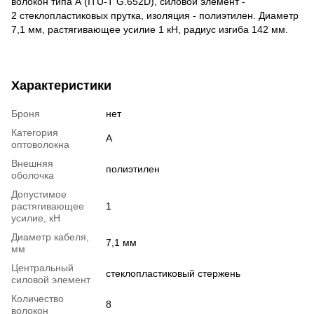
волокон типа А (ITU-T G.652D), силовой элемент -
2 стеклопластиковых прутка, изоляция - полиэтилен. Диаметр
7,1 мм, растягивающее усилие 1 кН, радиус изгиба 142 мм.
Характеристики
Броня
нет
Категория
А
оптоволокна
Внешняя
полиэтилен
оболочка
Допустимое
растягивающее
1
усилие, кН
Диаметр кабеля,
7,1 мм
мм
Центральный
стеклопластиковый стержень
силовой элемент
Количество
8
волокон