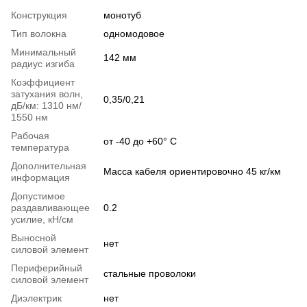
Конструкция
монотуб
Тип волокна
одномодовое
Минимальный
142 мм
радиус изгиба
Коэффициент
затухания волн,
0,35/0,21
дБ/км: 1310 нм/
1550 нм
Рабочая
от -40 до +60° C
температура
Дополнительная
Масса кабеля ориентировочно 45 кг/км
информация
Допустимое
раздавливающее
0.2
усилие, кН/см
Выносной
нет
силовой элемент
Периферийный
стальные проволоки
силовой элемент
Диэлектрик
нет