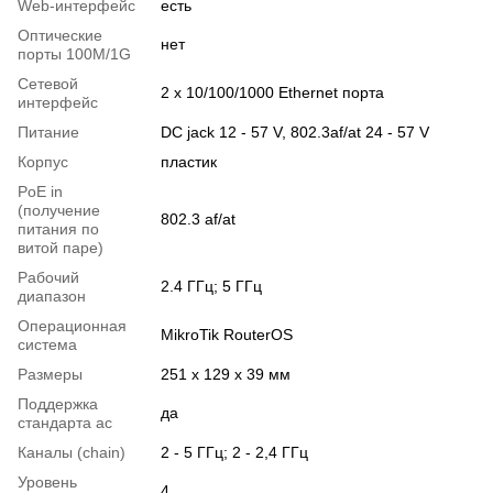
Web-интерфейс
есть
Оптические
нет
порты 100M/1G
Сетевой
2 х 10/100/1000 Ethernet порта
интерфейс
Питание
DC jack 12 - 57 V, 802.3af/at 24 - 57 V
Корпус
пластик
PoE in
(получение
802.3 af/at
питания по
витой паре)
Рабочий
2.4 ГГц; 5 ГГц
диапазон
Операционная
MikroTik RouterOS
система
Размеры
251 x 129 x 39 мм
Поддержка
да
стандарта ac
Каналы (chain)
2 - 5 ГГц; 2 - 2,4 ГГц
Уровень
4