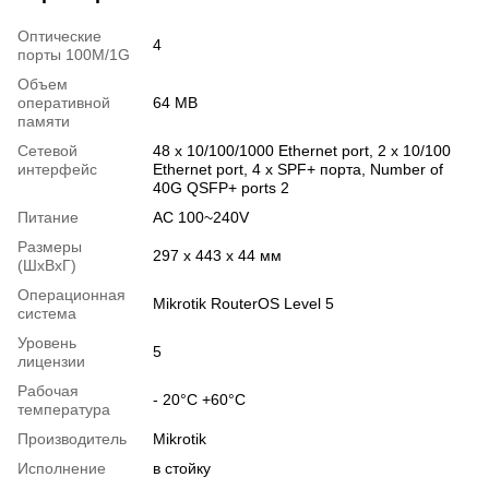
Оптические
4
порты 100M/1G
Объем
оперативной
64 MB
памяти
Сетевой
48 x 10/100/1000 Ethernet port, 2 x 10/100
интерфейс
Ethernet port, 4 x SPF+ порта, Number of
40G QSFP+ ports 2
Питание
AC 100~240V
Размеры
297 x 443 x 44 мм
(ШxВxГ)
Операционная
Mikrotik RouterOS Level 5
система
Уровень
5
лицензии
Рабочая
- 20°C +60°C
температура
Производитель
Mikrotik
Исполнение
в стойку