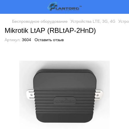
Беспроводное оборудование
Устройства LTE, 3G, 4G
Устро
Mikrotik LtAP (RBLtAP-2HnD)
Артикул:
3604
Оставить отзыв