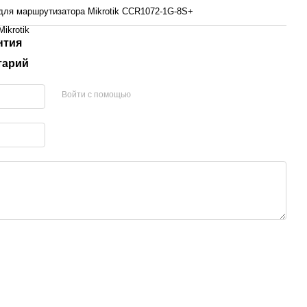
для маршрутизатора Mikrotik CCR1072-1G-8S+
Mikrotik
нтия
тарий
Войти с помощью