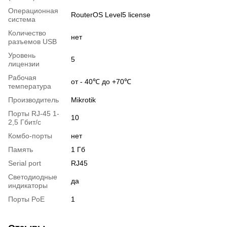
Операционная
RouterOS Level5 license
система
Количество
нет
разъемов USB
Уровень
5
лицензии
Рабочая
от - 40℃ до +70℃
температура
Производитель
Mikrotik
Порты RJ-45 1-
10
2,5 Гбит/с
Комбо-порты
нет
Память
1 Гб
Serial port
RJ45
Светодиодные
да
индикаторы
Порты PoE
1