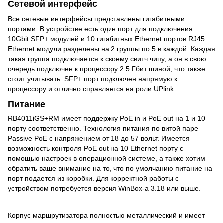
Сетевой интерфейс
Все сетевые интерфейсы представлены гигабитными
портами. В устройстве есть один порт для подключения
10Gbit SFP+ модулей и 10 гигабитных Ethernet портов RJ45.
Ethernet модули разделены на 2 группы по 5 в каждой. Каждая
такая группа подключается к своему свитч чипу, а он в свою
очередь подключен к процессору 2.5 Гбит шиной, что также
стоит учитывать. SFP+ порт подключен напрямую к
процессору и отлично справляется на роли UPlink.
Питание
RB4011iGS+RM имеет поддержку PoE in и PoE out на 1 и 10
порту соответственно. Технология питания по витой паре
Passive PoE с напряжением от 18 до 57 вольт. Имеется
возможность контроля PoE out на 10 Ethernet порту с
помощью настроек в операционной системе, а также хотим
обратить ваше внимание на то, что по умолчанию питание на
порт подается из коробки. Для корректной работы с
устройством потребуется версия WinBox-a 3.18 или выше.
Корпус маршрутизатора полностью металлический и имеет