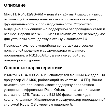
Описание
MikroTik RB4011iGS+RM – новый гигабитный маршрутизатор
отличающийся невероятно высоким соотношением цены,
функциональности и производительности. Устройство
выпущено в 2-х опциях – с поддержкой беспроводных сетей и
без нее. Версия без Wi-Fi имеет в комплекте все необходимое
для установки в стандартную стойку и занимает 1U.
Производительность устройства сопоставима с весьма
популярной моделью маршрутизатора от данного
производителя RB1100AHx4, а это уже устройство
операторского уровня.
Основные характеристики
В MikroTik RB4011iGS+RM используется мощный 4-х ядерный
процессор AL21400, работающий на частоте 1.4 ГГц. Важно
отметить, что процессор имеет поддержку аппаратного
ускорения шифрования IPsec. Объем оперативной памяти
составляет 1ГБ.
Также есть
512 Мб флэш-памяти для
хранения данных. Управляется маршрутизатор операционной
системой RouterOS с уровнем лицензии 5.