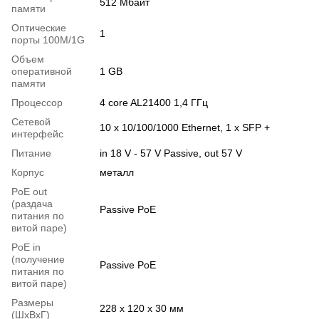
512 Mбайт
памяти
Оптические
1
порты 100M/1G
Объем
оперативной
1 GB
памяти
Процессор
4 core AL21400 1,4 ГГц
Сетевой
10 x 10/100/1000 Ethernet, 1 x SFP +
интерфейс
Питание
in 18 V - 57 V Passive, out 57 V
Корпус
металл
PoE out
(раздача
Passive PoE
питания по
витой паре)
PoE in
(получение
Passive PoE
питания по
витой паре)
Размеры
228 x 120 x 30 мм
(ШxВxГ)