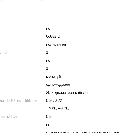
нет
G.652 D
полиэтилен
е, кН
1
нет
1
монотуб
одномодовое
20 х диаметров кабеля
м: 1310 нм/ 1550 нм
0,36/0,22
- 40°C +60°C
ие, кН/см
0.3
нет
стеклонити и стеклопластиковые прутки