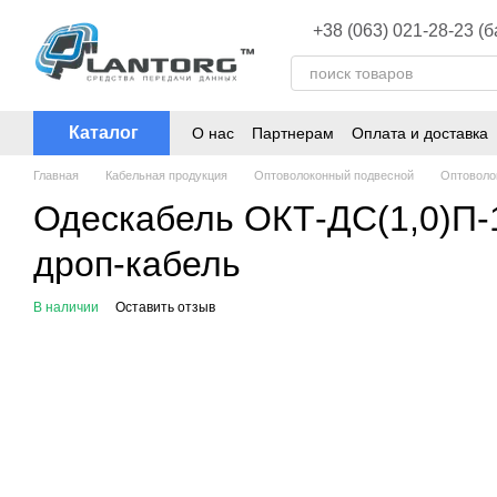
Перейти к основному контенту
+38 (063) 021-28-23 (
Каталог
О нас
Партнерам
Оплата и доставка
Главная
Кабельная продукция
Оптоволоконный подвесной
Оптоволо
Одескабель ОКТ-ДС(1,0)П-
дроп-кабель
В наличии
Оставить отзыв