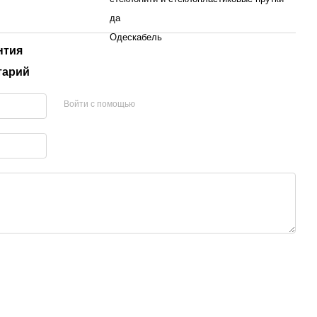
да
Одескабель
нтия
тарий
Войти с помощью