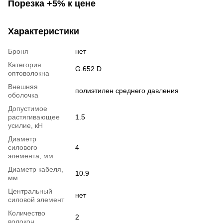
Порезка +5% к цене
Характеристики
Броня
нет
Категория
G.652 D
оптоволокна
Внешняя
полиэтилен среднего давления
оболочка
Допустимое
растягивающее
1.5
усилие, кН
Диаметр
силового
4
элемента, мм
Диаметр кабеля,
10.9
мм
Центральный
нет
силовой элемент
Количество
2
волокон