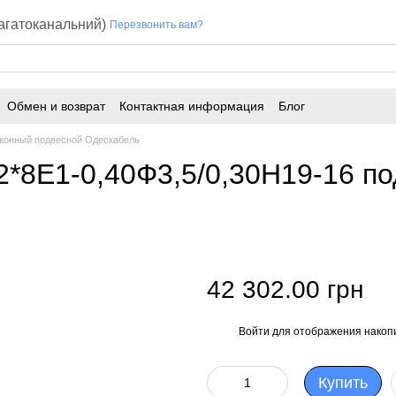
багатоканальний)
Перезвонить вам?
Обмен и возврат
Контактная информация
Блог
конный подвесной Одескабель
*8Е1-0,40Ф3,5/0,30Н19-16 по
42 302.00 грн
Войти
для отображения накопи
%
Купить