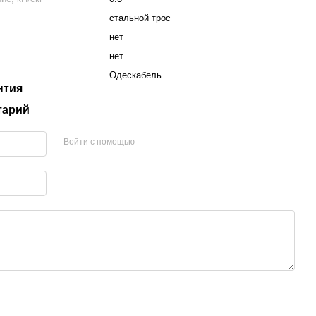
стальной трос
нет
нет
Одескабель
нтия
тарий
Войти с помощью