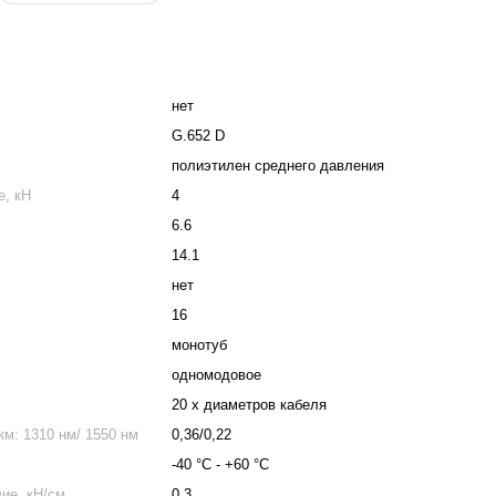
нет
G.652 D
полиэтилен среднего давления
е, кН
4
6.6
14.1
нет
16
монотуб
одномодовое
20 х диаметров кабеля
м: 1310 нм/ 1550 нм
0,36/0,22
-40 °С - +60 °С
ие, кН/см
0.3