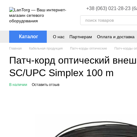
Перейти к основному контенту
+38 (063) 021-28-23 (
Каталог
О нас
Партнерам
Оплата и доставка
Главная
Кабельная продукция
Патч-корды оптические
Патч-корды о
Патч-корд оптический вне
SC/UPC Simplex 100 m
В наличии
Оставить отзыв