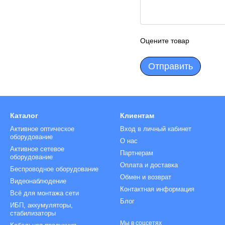
Оцените товар
Отправить
Каталог
Клиентам
Активное оптическое
Вход в личный кабинет
оборудование
О нас
Активное сетевое
Партнерам
оборудование
Оплата и доставка
Беспроводное оборудование
Обмен и возврат
Видеонаблюдение
Контактная информация
Всё для монтажа сети
Блог
ИБП, аккумуляторы,
стабилизаторы
Мы в соцсетях