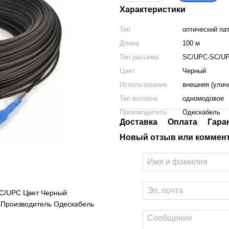
Характеристики
Тип
оптический па
Длина
100 м
Тип разъема
SC/UPC-SC/U
Цвет
Черный
Использование
внешняя (улич
Тип волокна
одномодовое
Производитель
Одескабель
Доставка
Оплата
Гара
Новый отзыв или коммен
SC/UPC Цвет Черный
 Производитель Одескабель