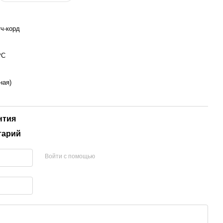
тч-корд
PC
ная)
нтия
тарий
Войти с помощью