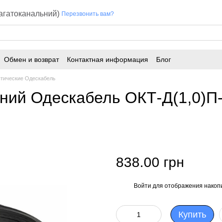
багатоканальний)
Перезвонить вам?
Обмен и возврат
Контактная информация
Блог
птические Одескабель
шний Одескабель ОКТ-Д(1,0)П
838.00 грн
Войти
для отображения накопи
%
Купить