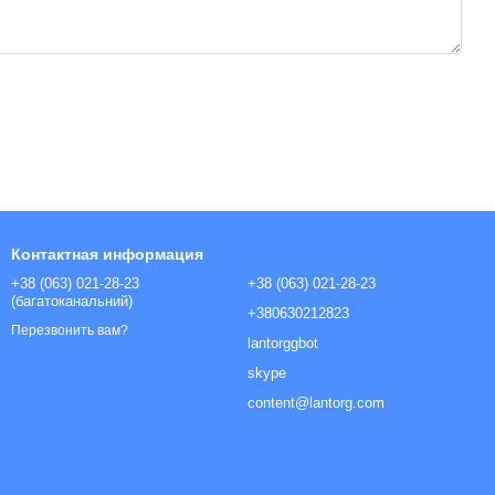
Контактная информация
+38 (063) 021-28-23
+38 (063) 021-28-23
(багатоканальний)
+380630212823
Перезвонить вам?
lantorggbot
skype
content@lantorg.com