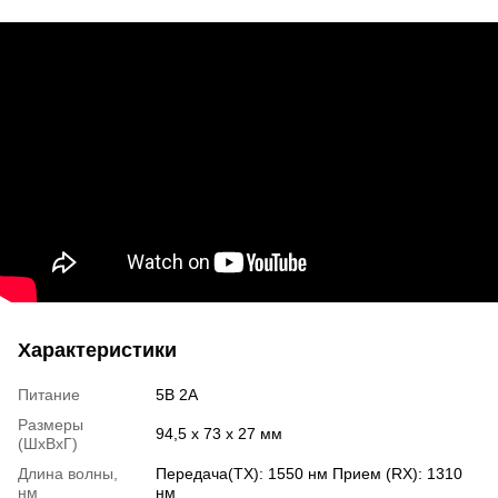
Характеристики
Питание
5В 2A
Размеры
94,5 х 73 х 27 мм
(ШxВxГ)
Длина волны,
Передача(TX): 1550 нм Прием (RX): 1310
нм
нм