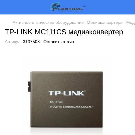
Активное оптическое оборудование
Медиаконвертеры
Мед
ТР-LINK MC111CS медиаконвертер
Артикул:
3137503
Оставить отзыв