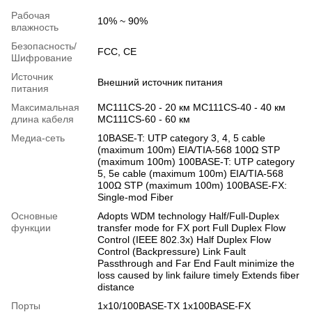
Рабочая
10% ~ 90%
влажность
Безопасность/
FCC, CE
Шифрование
Источник
Внешний источник питания
питания
Максимальная
MC111CS-20 - 20 км MC111CS-40 - 40 км
длина кабеля
MC111CS-60 - 60 км
Медиа-сеть
10BASE-T: UTP category 3, 4, 5 cable
(maximum 100m) EIA/TIA-568 100Ω STP
(maximum 100m) 100BASE-T: UTP category
5, 5e cable (maximum 100m) EIA/TIA-568
100Ω STP (maximum 100m) 100BASE-FX:
Single-mod Fiber
Основные
Adopts WDM technology Half/Full-Duplex
функции
transfer mode for FX port Full Duplex Flow
Control (IEEE 802.3x) Half Duplex Flow
Control (Backpressure) Link Fault
Passthrough and Far End Fault minimize the
loss caused by link failure timely Extends fiber
distance
Порты
1х10/100BASE-TX 1х100BASE-FX