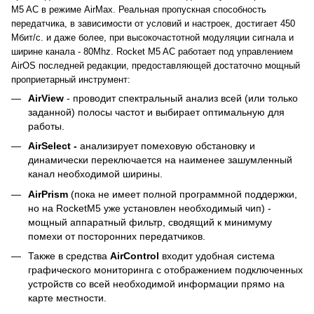
M5 AC в режиме AirMax. Реальная пропускная способность
передатчика, в зависимости от условий и настроек, достигает 450
Мбит/c. и даже более, при высокочастотной модуляции сигнала и
ширине канала - 80Mhz. Rocket M5 AC работает под управлением
AirOS последней редакции, предоставляющей достаточно мощный
проприетарный инструмент:
AirView
- проводит спектральный анализ всей (или только
заданной) полосы частот и выбирает оптимальную для
работы.
AirSelect -
анализирует помеховую обстановку и
динамически переключается на наименее зашумленный
канал необходимой ширины.
AirPrism
(пока не имеет полной программной поддержки,
но на RocketM5 уже установлен необходимый чип) -
мощный аппаратный фильтр, сводящий к минимуму
помехи от посторонних передатчиков.
Также в средства
AirControl
входит удобная система
графического мониторинга с отображением подключенных
устройств со всей необходимой информации прямо на
карте местности.