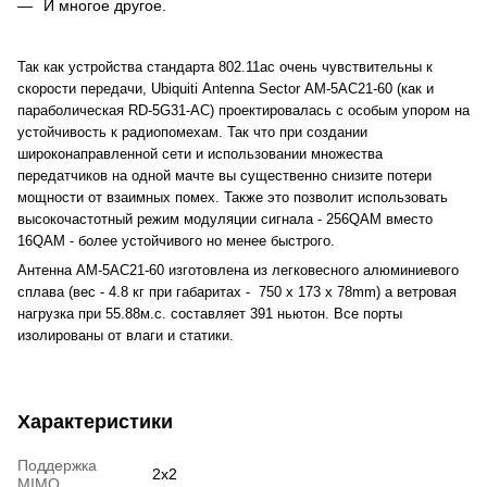
И многое другое.
Так как устройства стандарта 802.11ac очень чувствительны к
скорости передачи,
Ubiquiti
Antenna Sector
AM-5AC21-60
(как и
параболическая RD-5G31-AC) проектировалась с особым упором на
устойчивость к радиопомехам. Так что при создании
широконаправленной сети и использовании множества
передатчиков на одной мачте вы существенно снизите потери
мощности от взаимных помех. Также это позволит использовать
высокочастотный режим модуляции сигнала - 256QAM вместо
16QAM - более устойчивого но менее быстрого.
Антенна AM-5AC21-60 изготовлена из легковесного алюминиевого
сплава (вес - 4.8 кг при габаритах - 750 x 173 x 78mm) а ветровая
нагрузка при 55.88м.с. составляет 391 ньютон. Все порты
изолированы от влаги и статики.
Характеристики
Поддержка
2x2
MIMO