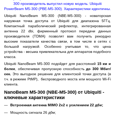
300 производитель выпустил новую модель:
Ubiquiti
PowerBeam M5-300 (PBE-M5-300)
. Характеристики идентичны.
Ubiquiti NanoBeam
M5-300
(NBE-M5-300) - новаторская
наружная точка доступа от Ubiquiti для диапазона 5ГГц.
Компактный параболический рефлектор, интегрированная
антенна 22
dbi, фирменный протокол передачи данных
производителя (
TDMA
) позволят вам получить рекордно
высокие показатели качества связи,
в том числе в сетях с
большой нагрузкой
. Особенно учитывая то, что цена
устройства - весьма привлекательна для аппаратов подобного
класса.
Ubiquiti NanoBeam M5-300 подойдет для расстояний
15 км и
более
, обеспечивая пропускную способность
до 300 Мбит/
сек
.
Это выгодное решение
для клиентской точки доступа
(
в
т.ч. в режиме
PtMP),
беспроводного моста или
мощного Wi-Fi
клиента.
NanoBeam M5-300 (NBE-M5-300) от
Ubiquiti
-
ключевые характеристики
Встроенная антенна MIMO 2x2 с усилением 22 дби;
Мощность сигнала 26 дбм;