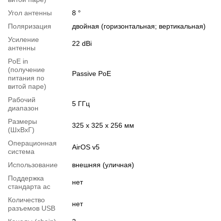
Угол антенны
8 °
Поляризация
двойная (горизонтальная; вертикальная)
Усиление
22 dBi
антенны
PoE in
(получение
Passive PoE
питания по
витой паре)
Рабочий
5 ГГц
диапазон
Размеры
325 х 325 х 256 мм
(ШxВxГ)
Операционная
AirOS v5
система
Использование
внешняя (уличная)
Поддержка
нет
стандарта ac
Количество
нет
разъемов USB