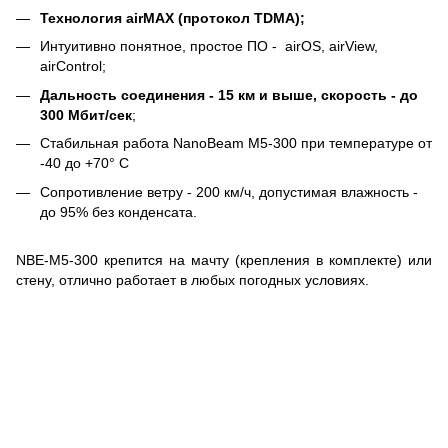
Технология
ai
rMAX
(протокол TDMA);
Интуитивно понятное, простое ПО - airOS, airView,
airControl;
Дальность соединения - 15 км и выше, скорость - до
300 Мбит/сек
;
Стабильная работа NanoBeam M5-300 при температуре от
-40 до +70° C
Сопротивление ветру - 200 км/ч, допустимая влажность -
до 95% без конденсата.
NBE-M5-300 крепится на мачту (крепления в комплекте) или
стену, отлично работает в любых погодных условиях
.