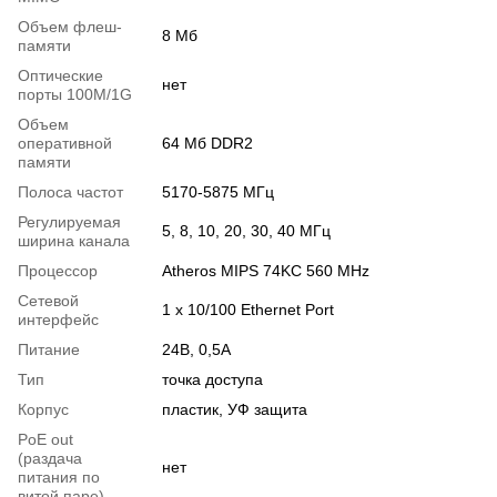
Объем флеш-
8 Мб
памяти
Оптические
нет
порты 100M/1G
Объем
оперативной
64 Mб DDR2
памяти
Полоса частот
5170-5875 MГц
Регулируемая
5, 8, 10, 20, 30, 40 МГц
ширина канала
Процессор
Atheros MIPS 74KC 560 MHz
Сетевой
1 x 10/100 Ethernet Port
интерфейс
Питание
24В, 0,5А
Тип
точка доступа
Корпус
пластик, УФ защита
PoE out
(раздача
нет
питания по
витой паре)