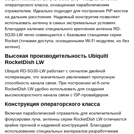
операторского класса, оснащенная параболическим
отражателем. Идеально подходит для построения PtP-мостов
на дальние расстояния. Надежный конструктив позволяет
использовать антенну в самых экстремальных условиях.
Благодаря наличию специального крепления антенна RD-
5G30-LW легко совмещается с базовыми станциями серии
Rocket (точками доступа, оснащенными Wi-Fi модулем, но без
антенн) .
Высокая производительность Ubiquiti
RocketDish LW
Ubiquiti RD-5G30-LW работает с сигналом двойной
поляризации, что значительно увеличивает пропускную
способность канала связи. При построении wi-fi-сети
RocketDish LW удобно использовать для создания
высокоскоростного канала связи с ISP-провайдером.
Конструкция операторского класса
Включая параболический отражатель для исключительной
фокусировки луча, антенны серии RocketDish LW отличаются
крайне прочной и надежной конструкцией. Благодаря
использованию специальных материалов разработчикам