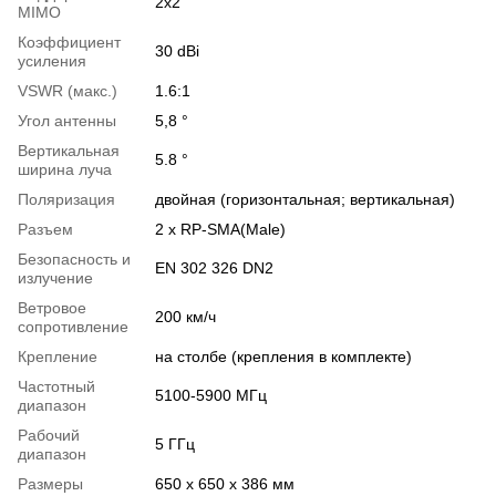
2x2
MIMO
Коэффициент
30 dBi
усиления
VSWR (макс.)
1.6:1
Угол антенны
5,8 °
Вертикальная
5.8 °
ширина луча
Поляризация
двойная (горизонтальная; вертикальная)
Разъем
2 x RP-SMA(Male)
Безопасность и
EN 302 326 DN2
излучение
Ветровое
200 км/ч
сопротивление
Крепление
на столбе (крепления в комплекте)
Частотный
5100-5900 МГц
диапазон
Рабочий
5 ГГц
диапазон
Размеры
650 x 650 x 386 мм