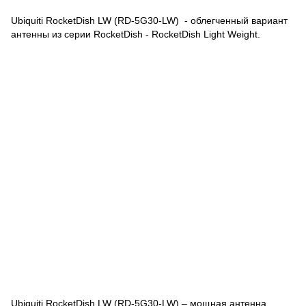
Ubiquiti RocketDish LW (RD-5G30-LW) - облегченный вариант
антенны из серии RocketDish - RocketDish Light Weight.
Ubiquiti RocketDish LW (RD-5G30-LW) – мощная антенна