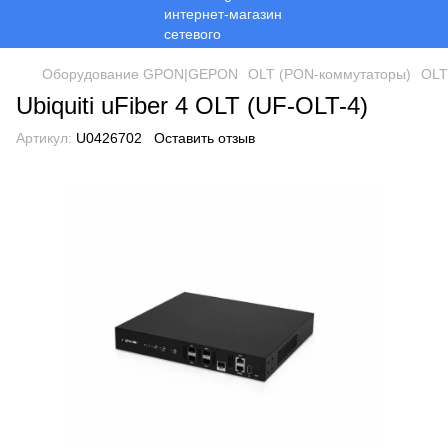
Оборудование GPON|GEPON
OLT (PON-коммутаторы)
OLT
Ubiquiti uFiber 4 OLT (UF-OLT-4)
Артикул:
U0426702
Оставить отзыв