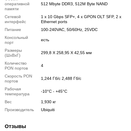
оперативной
512 Mbyte DDR3, 512M Byte NAND
памяти
Сетевой
1 х 10 Gbps SFP+, 4 х GPON OLT SFP, 2 х
интерфейс
Ethernet ports
Питание
100-240VAC, 50/60Hz, 25VDC
Консольный
есть
порт
Размеры
299,8 X 258,95 X 42,55 мм
(ШxВxГ)
Количество
4
PON портов
Скорость PON
1,244 Гб/с 2,488 Гб/с
портов
Рабочая
-10°С - +45°С
температура
Вес
1,930 кг
Производитель
Ubiquiti
Отзывы