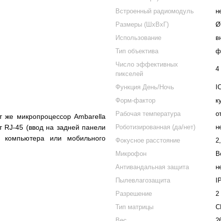
Встроенный радиомодуль
н
Размеры (ШxВxГ)
Ø
Использование
в
Тип объектива
ф
Число эффективных
4
пикселей
Функция День/Ночь
I
Форм-фактор
к
Рабочая температура
о
т же микропроцессор Ambarella
 RJ-45 (ввод на задней панели
Роботизированная (да/нет)
н
с компьютера или мобильного
Фокусное расстояние
2
Микрофон
В
Антивандальная защита
н
Пылевлагозащита
I
Разрешение
2
Тип матрицы
C
Вес
2