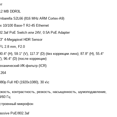
ет
12 MB DDR3L
mbarella S2L66 (816 MHz ARM Cortex-A9)
 x 10/100 Base-T RJ-45 Ethernet
02.3af PoE Switch или 24V, 0.5A PoE Adapter
/3" 4-Megapixel HDR Sensor
FL 2.8 mm, F2.0
00.4° (H), 59.1° (V), 117.3° (D) (без коррекции линз); 87.8° (H), 55.4°
V), 96.4° (D) (после коррекции)
еханический ИК-фильтр (ICR)
.264
080p Full HD (1920x1080), 30 к\с
ркость, контрастность, резкость, насыщенность, шумоподавление,
0/60 Гц
строенный микрофон
assive PoE/802.3af