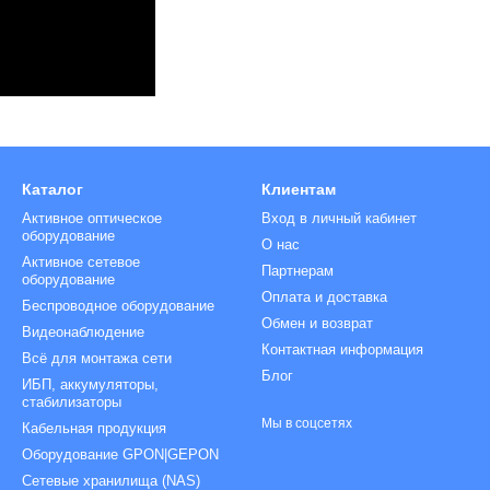
Каталог
Клиентам
Активное оптическое
Вход в личный кабинет
оборудование
О нас
Активное сетевое
Партнерам
оборудование
Оплата и доставка
Беспроводное оборудование
Обмен и возврат
Видеонаблюдение
Контактная информация
Всё для монтажа сети
Блог
ИБП, аккумуляторы,
стабилизаторы
Мы в соцсетях
Кабельная продукция
Оборудование GPON|GEPON
Сетевые хранилища (NAS)