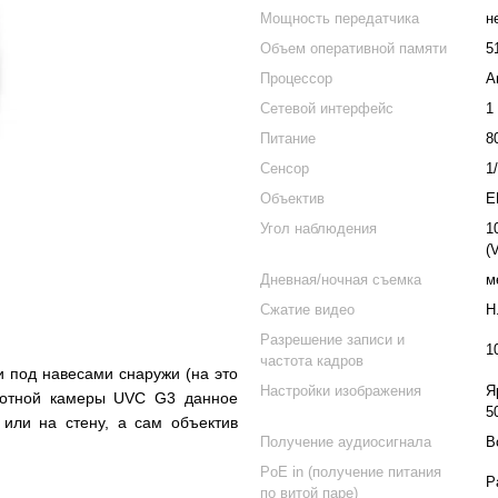
Мощность передатчика
н
Объем оперативной памяти
5
Процессор
A
Сетевой интерфейс
1
Питание
8
Сенсор
1
Объектив
E
Угол наблюдения
1
(
Дневная/ночная съемка
м
Сжатие видео
H
Разрешение записи и
1
частота кадров
 под навесами снаружи (на это
Настройки изображения
Я
ротной камеры
UVC G3
данное
5
 или на стену, а сам объектив
Получение аудиосигнала
В
PoE in (получение питания
P
по витой паре)