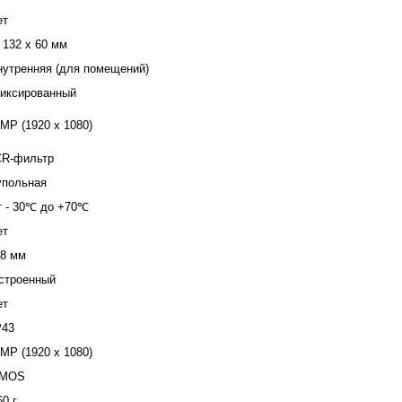
ет
 132 x 60 мм
нутренняя (для помещений)
иксированный
 MP (1920 x 1080)
CR-фильтр
упольная
т - 30℃ до +70℃
ет
,8 мм
строенный
ет
P43
 MP (1920 x 1080)
MOS
60 г