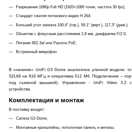
Разрешение 1080p Full HD (1920×1080 точек, частота 30 fps);
Стандарт сжатия потокового видео H.264;
Больший угол захвата 100,4° (гор.), 59,1° (верт.), 117,3° (диаг.);
Объектив с фокусным расстоянием 2,8 мм, диафрагма F/2.0;
Питание 802.3аf или Passive PoE;
Встроенный микрофон.
В «начинке» UniFi G3 Dome аналогична уличной модели: то
S2L66 на 816 МГц и оперативка 512 Мб. Подключение – порт
под съемной крышкой). Управление - UniFi Video 3.2 
устройства.
Комплектация и монтаж
В поставку входят:
Camera G3 Dome;
Монтажные кронштейны, потолочная панель и метизы;