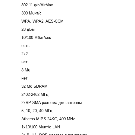
802.11 g/n/AirMax
300 Мбит/с
WPA, WPA2, AES-CCM
28 дБм
10/100 Мбит/сек
есть
2x2
нет
8 Mб
нет
32 Mб SDRAM
2402-2462 МГц
2xRP-SMA разъема для антенны
5, 10, 20, 40 МГц
Atheros MIPS 24KC, 400 MHz
1x10/100 Мбит/с LAN