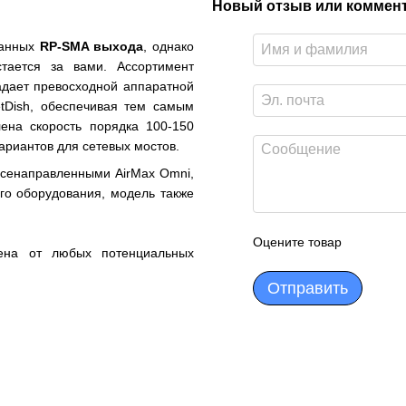
Новый отзыв или коммен
ванных
RP-SMA выхода
, однако
тается за вами. Ассортимент
дает превосходной аппаратной
tDish
, обеспечивая тем самым
ена скорость порядка 100-150
ариантов для сетевых мостов.
всенаправленными
AirMax
Omni
,
ого
оборудования
, модель также
Оцените товар
ена от любых потенциальных
Отправить