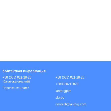
Контактная информация
+38 (063) 021-28-23
+38 (063) 021-28-23
(багатоканальний)
+380630212823
Перезвонить вам?
lantorggbot
skype
content@lantorg.com