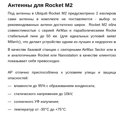
Антенны для
Rocket
M2
Под антенны в
Ubiquiti
Rocket
M2 предусмотрено 2 изолиро
сами антенны в комплекте не поставляются - выбор ос
рекомендованных антенн достаточно широк.
Rocket
M2 обла
совместимостью с серией
AirMax
и параболическими
Rocke
стабильный
линк
до 50 км. (для идеальных условий заявл
Мбит/c), что делает
устройство
одним из лучших и недорогих в
В качестве базовой станции с секторными
AirMax
Sector
или 
и аналогичными
Rocket
или
Nanostation
в качестве клиентск
показывает себя превосходно.
AP отлично приспособлена к условиям улицы и защищ
опасностей:
влажности до 95% с образованием конденсата;
статического напряжения до 10kV;
солнечного УФ излучения;
температур от -30°C до +75°С.