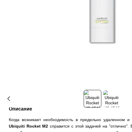
Описание
Когда возникает необходимость в предельно удаленном 
Ubiquiti
Rocket
M2
справится с этой задачей на "отлично".