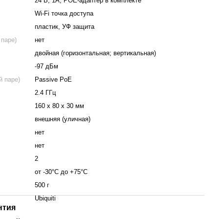
24 В, 1А, POE-адаптер в комплекте
Wi-Fi точка доступа
пластик, УФ защита
 паре)
нет
двойная (горизонтальная; вертикальная)
-97 дБм
й паре)
Passive PoE
2.4 ГГц
160 х 80 х 30 мм
внешняя (уличная)
нет
нет
2
от -30°C до +75°С
500 г
Ubiquiti
нтия