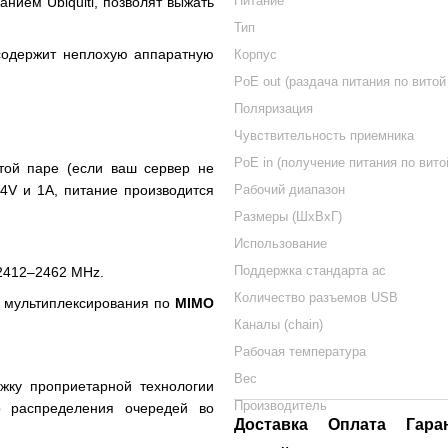
Питание
ованием
Ubiquiti
, позволят выжать
Тип
содержит неплохую аппаратную
Корпус
PoE out (раздача питания по витой
Поляризация
Чувствительность приемника
PoE in (получение питания по вито
итой паре (если ваш сервер не
V и 1A, питание производится
Рабочий диапазон
Размеры (ШxВxГ)
Использование
Поддержка стандарта ac
 2412–2462
MHz
.
Количество разъемов USB
 и мультиплексирования по
MIMO
Каналы (chain)
Рабочая температура
Вес
ржку
проприетарной
технологии
Производитель
о распределения очередей во
Доставка
Оплата
Гара