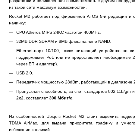
разработки и великолепная совместимость с другим оборуд
из такой сети максимум возможностей.
Rocket
M2 работает под фирменной
AirOS
5-й редакции и 
начинку:
CPU
Atheros
MIPS
24KC частотой 400MHz.
32MB
DDR
SDRAM
и 8МB
флеш
на чипе
NAND
.
Ethernet-порт 10/100, также питающий устройство по в
поддерживает
PoE
или не предоставляет необходимые 24
через БП и адаптер).
USB
2.0.
Передатчик мощностью 28dBm, работающий в диапазоне
Пропускная способность, за счет стандартов 802.11b/g/n
2x2
, составляет
300 Мбит/c
.
Из особенностей
Ubiquiti
Rocket
M2 стоит выделить подде
TDMA
AirMax
, для выдачи приоритета трафику и умног
избежание коллизий.