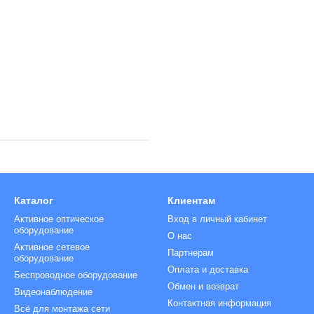
Каталог
Клиентам
Активное оптическое
Вход в личный кабинет
оборудование
О нас
Активное сетевое
Партнерам
оборудование
Оплата и доставка
Беспроводное оборудование
Обмен и возврат
Видеонаблюдение
Контактная информация
Всё для монтажа сети