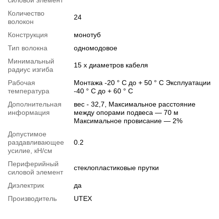
Количество
24
волокон
Конструкция
монотуб
Тип волокна
одномодовое
Минимальный
15 х диаметров кабеля
радиус изгиба
Рабочая
Монтажа -20 ° C до + 50 ° C Эксплуатации
температура
-40 ° C до + 60 ° C
Дополнительная
вес - 32,7, Максимальное расстояние
информация
между опорами подвеса — 70 м
Максимальное провисание — 2%
Допустимое
раздавливающее
0.2
усилие, кН/см
Периферийный
стеклопластиковые прутки
силовой элемент
Диэлектрик
да
Производитель
UTEX