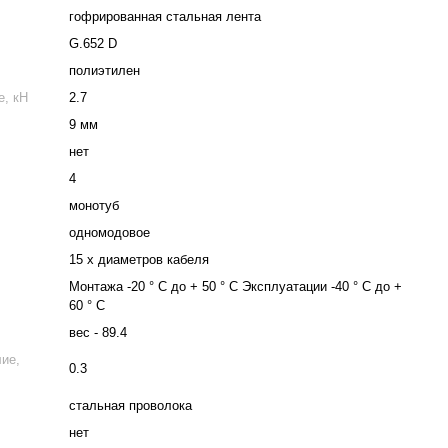
гофрированная стальная лента
G.652 D
полиэтилен
е, кН
2.7
9 мм
нет
4
монотуб
одномодовое
15 х диаметров кабеля
Монтажа -20 ° C до + 50 ° C Эксплуатации -40 ° C до +
60 ° C
вес - 89.4
ие,
0.3
стальная проволока
нет