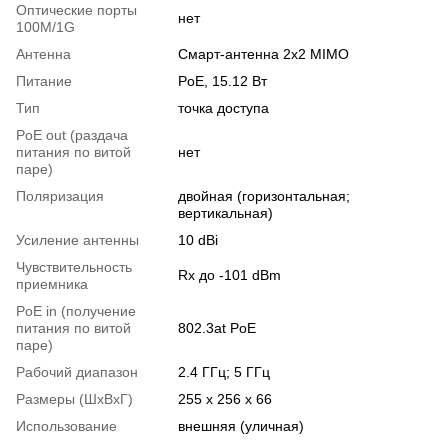
Оптические порты
нет
100M/1G
Антенна
Смарт-антенна 2x2 MIMO
Питание
PoE, 15.12 Вт
Тип
точка доступа
PoE out (раздача
питания по витой
нет
паре)
Поляризация
двойная (горизонтальная;
вертикальная)
Усиление антенны
10 dBi
Чувствительность
Rx до -101 dBm
приемника
PoE in (получение
питания по витой
802.3at PoE
паре)
Рабочий диапазон
2.4 ГГц; 5 ГГц
Размеры (ШxВxГ)
255 x 256 x 66
Использование
внешняя (уличная)