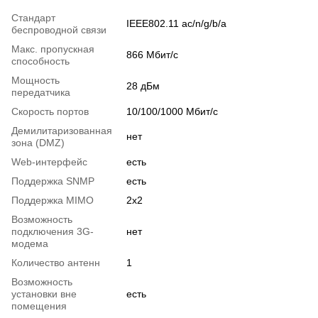
Стандарт
IEEE802.11 ac/n/g/b/a
беспроводной связи
Макс. пропускная
866 Мбит/с
способность
Мощность
28 дБм
передатчика
Скорость портов
10/100/1000 Мбит/с
Демилитаризованная
нет
зона (DMZ)
Web-интерфейс
есть
Поддержка SNMP
есть
Поддержка MIMO
2x2
Возможность
подключения 3G-
нет
модема
Количество антенн
1
Возможность
установки вне
есть
помещения