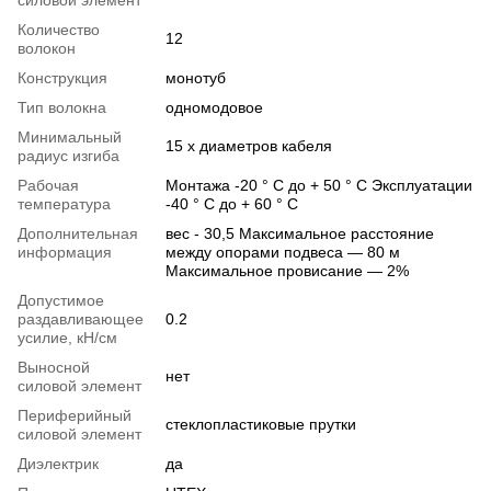
Количество
12
волокон
Конструкция
монотуб
Тип волокна
одномодовое
Минимальный
15 х диаметров кабеля
радиус изгиба
Рабочая
Монтажа -20 ° C до + 50 ° C Эксплуатации
температура
-40 ° C до + 60 ° C
Дополнительная
вес - 30,5 Максимальное расстояние
информация
между опорами подвеса — 80 м
Максимальное провисание — 2%
Допустимое
раздавливающее
0.2
усилие, кН/см
Выносной
нет
силовой элемент
Периферийный
стеклопластиковые прутки
силовой элемент
Диэлектрик
да