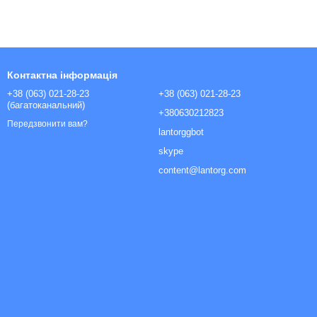
Контактна інформація
+38 (063) 021-28-23
+38 (063) 021-28-23
(багатоканальний)
+380630212823
Передзвонити вам?
lantorggbot
skype
content@lantorg.com