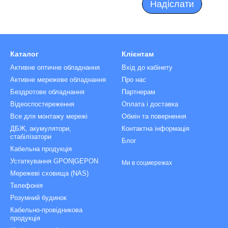
Надіслати
Каталог
Клієнтам
Активне оптичне обладнання
Вхід до кабінету
Активне мережеве обладнання
Про нас
Бездротове обладнання
Партнерам
Відеоспостереження
Оплата і доставка
Все для монтажу мережі
Обмін та повернення
ДБЖ, акумулятори,
Контактна інформація
стабілізатори
Блог
Кабельна продукція
Устаткування GPON|GEPON
Ми в соцмережах
Мережеві сховища (NAS)
Телефонія
Розумний будинок
Кабельно-провідникова
продукція