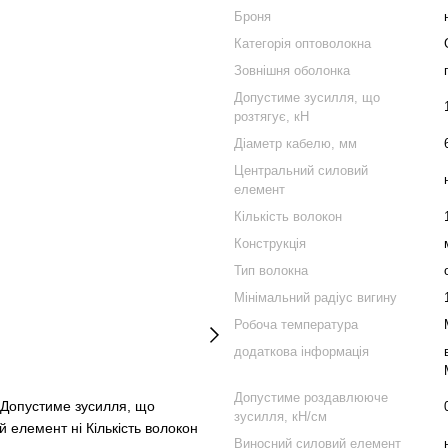
Броня
Категорія оптоволокна
Зовнішня оболонка
Допустиме зусилля, що
розтягує, кН
Діаметр кабелю, мм
Центральний силовий
елемент
Кількість волокон
Конструкція
Тип волокна
Мінімальний радіус вигину
Робоча температура
додаткова інформація
Допустиме роздавлююче
 Допустиме зусилля, що
зусилля, кН/см
 елемент ні Кількість волокон
Виносний силовий елемент