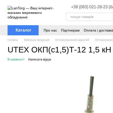
Перейти до основного контенту
+38 (063) 021-28-23 (
Каталог
Про нас
Партнерам
Оплата і доставк
Головна
Кабельна продукція
Оптоволоконний підвісний
Оптоволоконн
UTEX ОКП(с1,5)Т-12 1,5 кН 
В наявності
Написати відгук