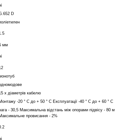
ні
G.652 D
поліетилен
1.5
6 мм
ні
12
монотуб
одномодове
15 х діаметрів кабелю
Монтажу -20 ° C до + 50 ° C Експлуатації -40 ° C до + 60 ° C
вага - 30,5 Максимальна відстань між опорами підвісу - 80 м
Максимальне провисання - 2%
0.2
ні