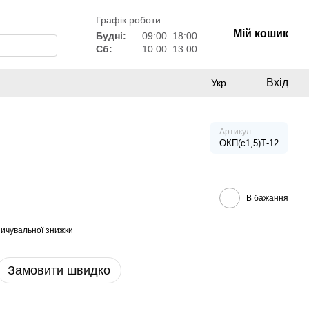
Графік роботи:
Мій кошик
Будні:
09:00–18:00
Сб:
10:00–13:00
Вхід
Укр
Артикул
ОКП(с1,5)Т-12
В бажання
ичувальної знижки
Замовити швидко