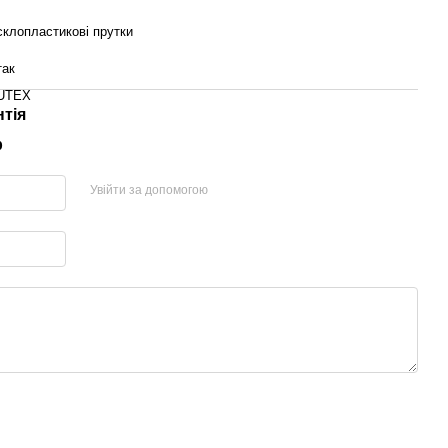
склопластикові прутки
так
UTEX
нтія
р
Увійти за допомогою