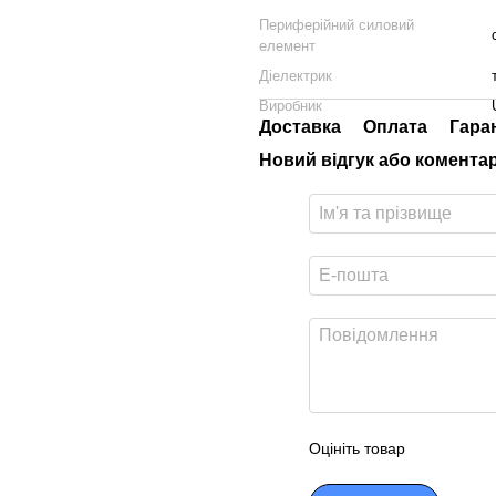
Периферійний силовий
елемент
Діелектрик
Виробник
Доставка
Оплата
Гара
Новий відгук або комента
Оцініть товар