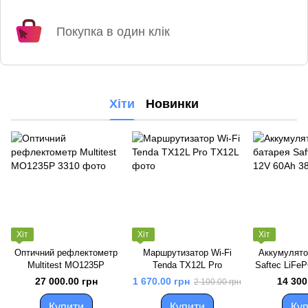
Покупка в один клік
Хіти
Новинки
Хіт
Хіт
Хіт
Оптичний рефлектометр
Маршрутизатор Wi-Fi
Аккумулято
Multitest MO1235P
Tenda TX12L Pro
Saftec LiFe
27 000.00 грн
1 670.00 грн
14 300
2 100.00 грн
Купити
Купити
Куп