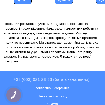
Постійний розвиток, гнучкість та надійність Інновації та
перевірені часом рішення.
Налагоджені алгоритми роботи та
ефективний підхід до нестандартних завдань.
Молода
оптимістична команда та жорсткі принципи, які ми прагнемо
ніколи не порушувати.
Ми віримо, що гармонійна єдність цих
протилежностей – основа нашої ефективної роботи, розвитку
наших клієнтів та українського телекомунікаційного ринку
загалом.
На нас можна покластися.
Я відкритий до нової
співпраці.
+38 (063) 021-28-23 (багатоканальний)
Контактна інформація
Повна версія сайту
© 2026