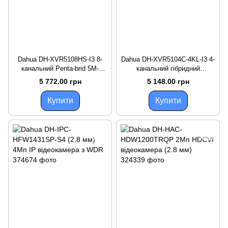
Dahua DH-XVR5108HS-I3 8-
Dahua DH-XVR5104C-4KL-I3 4-
канальний Penta-brid 5M-
канальний гібридний
N/1080p Compact 1U 1HDD
WizSense відеореєстратор
5 772.00 грн
5 148.00 грн
WizSense
Купити
Купити