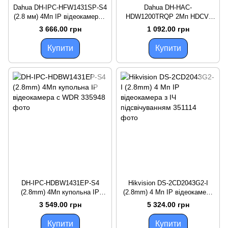
Dahua DH-IPC-HFW1431SP-S4
Dahua DH-HAC-
(2.8 мм) 4Mп IP відеокамера з
HDW1200TRQP 2Mп HDCVI
WDR
відеокамера (2.8 мм)
3 666.00 грн
1 092.00 грн
Купити
Купити
DH-IPC-HDBW1431EP-S4
Hikvision DS-2CD2043G2-I
(2.8mm) 4Mп купольна IP
(2.8mm) 4 Мп IP відеокамера
відеокамера c WDR
з ІЧ підсвічуванням
3 549.00 грн
5 324.00 грн
Купити
Купити