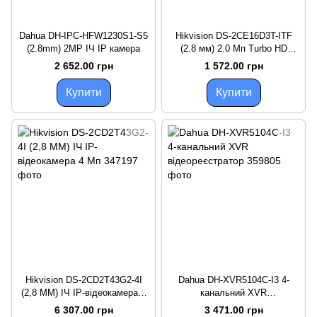
Dahua DH-IPC-HFW1230S1-S5
Hikvision DS-2CE16D3T-ITF
(2.8mm) 2MP ІЧ IP камера
(2.8 мм) 2.0 Мп Turbo HD
відеокамера
2 652.00 грн
1 572.00 грн
Купити
Купити
Hikvision DS-2CD2T43G2-4I
Dahua DH-XVR5104C-I3 4-
(2,8 ММ) ІЧ IP-відеокамера 4
канальний XVR
Мп
відеореєстратор
6 307.00 грн
3 471.00 грн