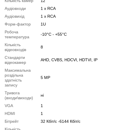
Кількість камер
12
Аудіовходи
1 x RCA
Аудіовихід
1 x RCA
Форм-фактор
1U
Робоча
-10°C - +55°C
температура
Кількість
8
відеовходів
Стандарти
AHD, CVBS, HDCVI, HDTVI, IP
відеокамер
Максимальна
роздільна
5 MP
здатність
запису
Тривога
ні
(входи\виходи)
VGA
1
HDMI
1
Бітрейт
32 Кбіт/с -6144 Кбіт/с
Кількість