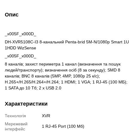
Опис
_x005F_x000D_
DH-XVR5108C-I3 8-канальний Penta-brid 5M-N/1080p Smart 1U
1HDD WizSense
_x005F_x000D_
8 каналів; захист периметра 1 канал (визначення та пошук
людей/транспорту); визначення осіб (8 за секунду); SMD 8
каналів; BNC 8 каналів (5MP, 4MP, 1080p 25 к/с);
H.265+/H.265/H.264+/H.264; 1 HDMI; 1 VGA; 1 RJ-45 (100 МБ);
1 SATA до 10 Тб; 2 х USB 2.0
Характеристики
Технологія
XVR
Мережевий
1 RJ-45 Port (100 Мб)
інтерфейс