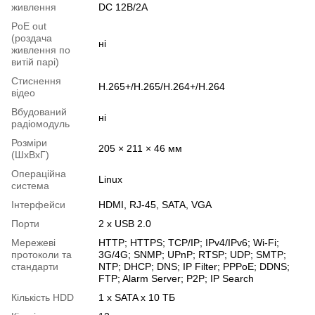
живлення
DC 12В/2A
PoE out
(роздача
ні
живлення по
витій парі)
Стиснення
H.265+/H.265/H.264+/H.264
відео
Вбудований
ні
радіомодуль
Розміри
205 × 211 × 46 мм
(ШxВxГ)
Операційна
Linux
система
Інтерфейси
HDMI, RJ-45, SATA, VGA
Порти
2 x USB 2.0
Мережеві
HTTP; HTTPS; TCP/IP; IPv4/IPv6; Wi-Fi;
протоколи та
3G/4G; SNMP; UPnP; RTSP; UDP; SMTP;
стандарти
NTP; DHCP; DNS; IP Filter; PPPoE; DDNS;
FTP; Alarm Server; P2P; IP Search
Кількість HDD
1 х SATA x 10 ТБ