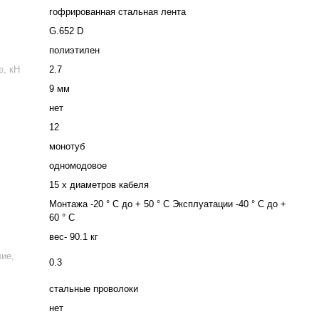
гофрированная стальная лента
G.652 D
полиэтилен
е, кН
2.7
9 мм
нет
12
монотуб
одномодовое
15 х диаметров кабеля
Монтажа -20 ° C до + 50 ° C Эксплуатации -40 ° C до +
60 ° C
вес- 90.1 кг
ие,
0.3
стальные проволоки
нет