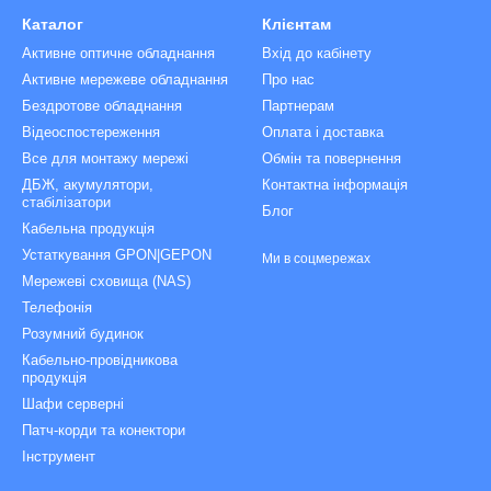
Каталог
Клієнтам
Активне оптичне обладнання
Вхід до кабінету
Активне мережеве обладнання
Про нас
Бездротове обладнання
Партнерам
Відеоспостереження
Оплата і доставка
Все для монтажу мережі
Обмін та повернення
ДБЖ, акумулятори,
Контактна інформація
стабілізатори
Блог
Кабельна продукція
Устаткування GPON|GEPON
Ми в соцмережах
Мережеві сховища (NAS)
Телефонія
Розумний будинок
Кабельно-провідникова
продукція
Шафи серверні
Патч-корди та конектори
Інструмент