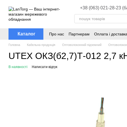
Перейти до основного контенту
+38 (063) 021-28-23 (
Каталог
Про нас
Партнерам
Оплата і доставк
Головна
Кабельна продукція
Оптоволоконний підземний
Оптоволокон
UTEX ОКЗ(б2,7)Т-012 2,7 к
В наявності
Написати відгук