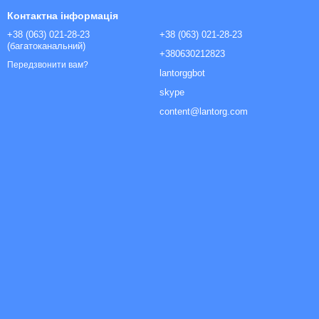
Контактна інформація
+38 (063) 021-28-23
+38 (063) 021-28-23
(багатоканальний)
+380630212823
Передзвонити вам?
lantorggbot
skype
content@lantorg.com