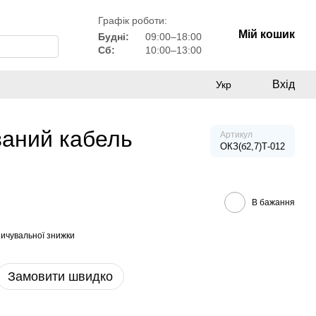
Графік роботи:
Мій кошик
Будні:
09:00–18:00
Сб:
10:00–13:00
Вхід
Укр
ваний кабель
Артикул
ОКЗ(б2,7)Т-012
В бажання
ичувальної знижки
Замовити швидко