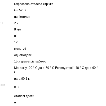
гофрована сталева стрічка
G.652 D
поліетилен
кН
2.7
9 мм
ні
12
монотуб
одномодове
15 х діаметрів кабелю
Монтажу -20 ° C до + 50 ° C Експлуатації -40 ° C до + 60 °
C
вага-90.1 кг
 кН/
0.3
сталеві дроти
ні