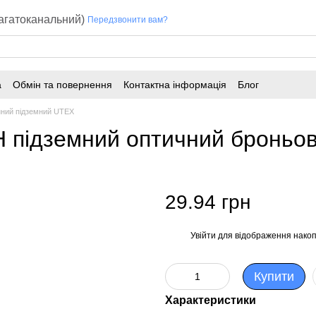
багатоканальний)
Передзвонити вам?
а
Обмін та повернення
Контактна інформація
Блог
ний підземний UTEX
Н підземний оптичний броньо
29.94 грн
Увійти
для відображення накоп
%
Купити
Характеристики