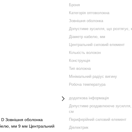
Броня
Категорія оптоволокна
Зовнішня оболонка
Допустиме зусилля, що розтягує, 
Діаметр кабелю, мм
Центральний силовий елемент
Кількість волокон
Конструкція
Тип волокна
Мінімальний радіус вигину
Робоча температура
додаткова інформація
Допустиме роздавлююче зусилля,
см
2 D Зовнішня оболонка
Периферійний силовий елемент
кабелю, мм 9 мм Центральний
Діелектрик