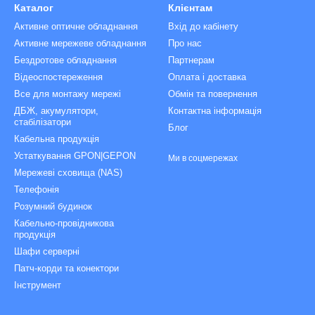
Каталог
Клієнтам
Активне оптичне обладнання
Вхід до кабінету
Активне мережеве обладнання
Про нас
Бездротове обладнання
Партнерам
Відеоспостереження
Оплата і доставка
Все для монтажу мережі
Обмін та повернення
ДБЖ, акумулятори,
Контактна інформація
стабілізатори
Блог
Кабельна продукція
Устаткування GPON|GEPON
Ми в соцмережах
Мережеві сховища (NAS)
Телефонія
Розумний будинок
Кабельно-провідникова
продукція
Шафи серверні
Патч-корди та конектори
Інструмент