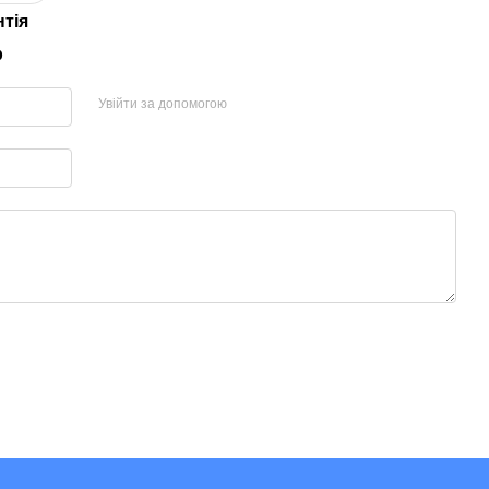
нтія
р
Увійти за допомогою