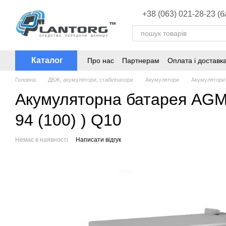
Перейти до основного контенту
+38 (063) 021-28-23 (
Каталог
Про нас
Партнерам
Оплата і доставк
Головна
ДБЖ, акумулятори, стабілізатори
Акумулятори
Акумулятори
Акумуляторна батарея AGM 
94 (100) ) Q10
Немає в наявності
Написати відгук