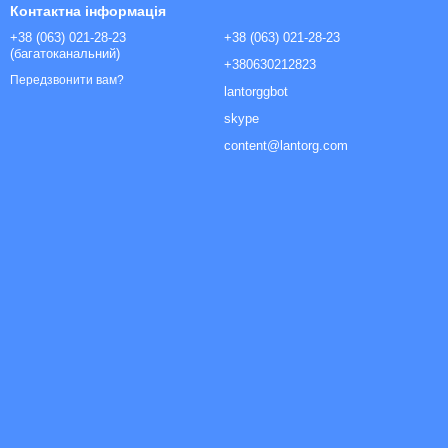
Контактна інформація
+38 (063) 021-28-23
+38 (063) 021-28-23
(багатоканальний)
+380630212823
Передзвонити вам?
lantorggbot
skype
content@lantorg.com