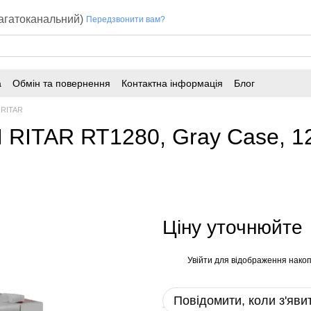
багатоканальний)
Передзвонити вам?
а
Обмін та повернення
Контактна інформація
Блог
 RITAR
RITAR RT1280, Gray Case, 12V
Ціну уточнюйте
Увійти
для відображення накоп
%
Повідомити, коли з'яви