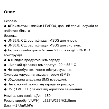
Опис
Безпека
◆ ◆Призматичні ячейки LFePO4, довший термін служби та
набагато більша
безпека.
◆ UN38.8, CE, сертифікація MSDS для ячеек.
◆ UN38.8, CE, сертифікація MSDS для системи.
◆ Термін служби циклу більше 6000 разів @ 80%DOD.
Конструкція
◆ ◆ Швидка продуктивність заряду.
◆ Широкий діапазон температур -20 ~ 55 ° C.
◆ Не потребує технічного обслуговування.
Система керування акумулятором (BMS)
◆ Вбудована апаратна BMS всередині.
◆ Незалежний захист від заряду та розряду.
◆ OVP, LVP, OTP, захист від короткого замикання
Номінальна ємність[Ah] - 150
Розмір виробу [L*W*H] - L522*W238*H218mm
Вага -≈17.5±0.5Kg