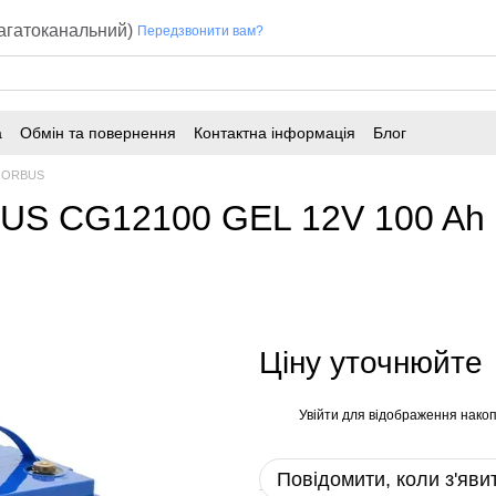
багатоканальний)
Передзвонити вам?
а
Обмін та повернення
Контактна інформація
Блог
и ORBUS
S CG12100 GEL 12V 100 Ah (
Ціну уточнюйте
Увійти
для відображення накоп
%
Повідомити, коли з'яви