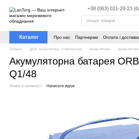
Перейти до основного контенту
+38 (063) 021-28-23 (
Каталог
Про нас
Партнерам
Оплата і доставк
Головна
ДБЖ, акумулятори, стабілізатори
Акумулятори
Акумулятор
Акумуляторна батарея ORBU
Q1/48
Немає в наявності
Написати відгук