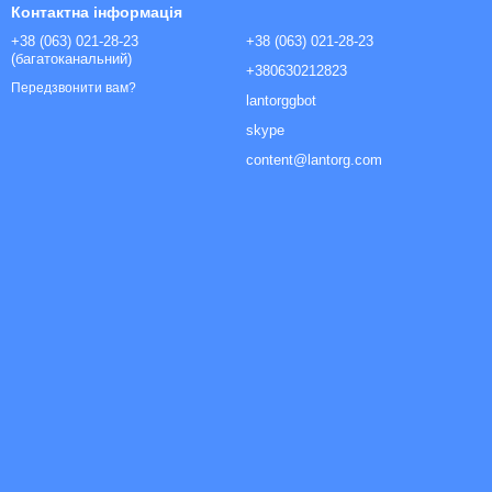
Контактна інформація
+38 (063) 021-28-23
+38 (063) 021-28-23
(багатоканальний)
+380630212823
Передзвонити вам?
lantorggbot
skype
content@lantorg.com