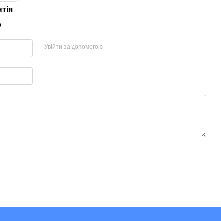
нтія
р
Увійти за допомогою