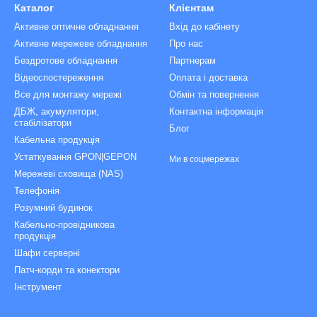
Каталог
Клієнтам
Активне оптичне обладнання
Вхід до кабінету
Активне мережеве обладнання
Про нас
Бездротове обладнання
Партнерам
Відеоспостереження
Оплата і доставка
Все для монтажу мережі
Обмін та повернення
ДБЖ, акумулятори,
Контактна інформація
стабілізатори
Блог
Кабельна продукція
Устаткування GPON|GEPON
Ми в соцмережах
Мережеві сховища (NAS)
Телефонія
Розумний будинок
Кабельно-провідникова
продукція
Шафи серверні
Патч-корди та конектори
Інструмент