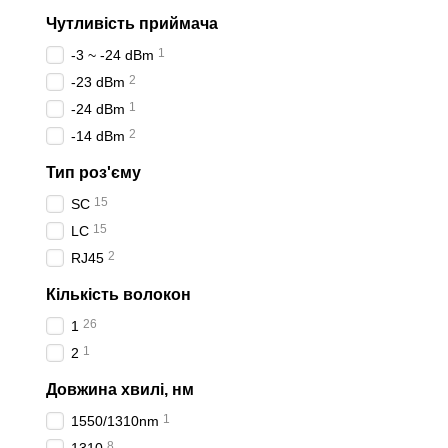
Чутливість приймача
1
-3 ~ -24 dBm
2
-23 dBm
1
-24 dBm
2
-14 dBm
Тип роз'єму
15
SC
15
LC
2
RJ45
Кількість волокон
26
1
1
2
Довжина хвилі, нм
1
1550/1310nm
8