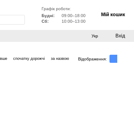
Графік роботи:
Мій кошик
Будні:
09:00–18:00
Сб:
10:00–13:00
Вхід
Укр
евше
спочатку дорожчі
за назвою
Відображення: