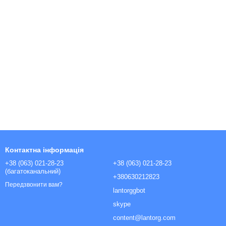
Контактна інформація
+38 (063) 021-28-23
+38 (063) 021-28-23
(багатоканальний)
+380630212823
Передзвонити вам?
lantorggbot
skype
content@lantorg.com