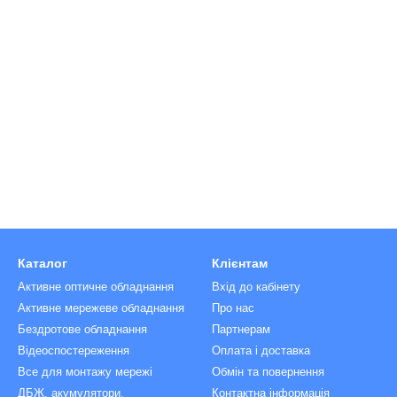
Каталог
Клієнтам
Активне оптичне обладнання
Вхід до кабінету
Активне мережеве обладнання
Про нас
Бездротове обладнання
Партнерам
Відеоспостереження
Оплата і доставка
Все для монтажу мережі
Обмін та повернення
ДБЖ, акумулятори,
Контактна інформація