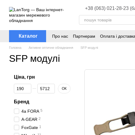
Перейти до основного контенту
+38 (063) 021-28-23 (
Каталог
Про нас
Партнерам
Оплата і доставк
Головна
Активне оптичне обладнання
SFP модулі
SFP модулі
Ціна, грн
Від Ціна, грн
До Ціна, грн
ОК
Бренд
5
4a FORA
2
A-GEAR
1
FoxGate