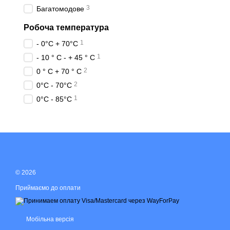
3
Багатомодове
Робоча температура
1
- 0°C + 70°C
1
- 10 ° С - + 45 ° С
2
0 ° С + 70 ° С
2
0°С - 70°С
1
0°С - 85°С
© 2026
Приймаємо до оплати
Мобільна версія