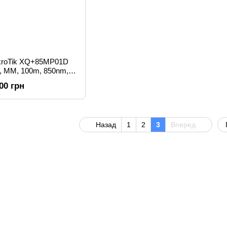
kroTik XQ+85MP01D
s, MM, 100m, 850nm,
/MPO)
.00 грн
Назад
1
2
3
Вперед