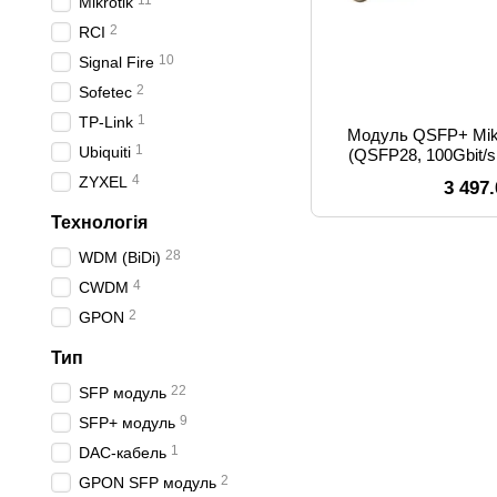
11
Mikrotik
2
RCI
10
Signal Fire
2
Sofetec
1
TP-Link
Модуль QSFP+ Mi
1
Ubiquiti
(QSFP28, 100Gbit/
MTP
4
ZYXEL
3 497
Технологія
28
WDM (BiDi)
4
CWDM
2
GPON
Тип
22
SFP модуль
9
SFP+ модуль
1
DAC-кабель
2
GPON SFP модуль