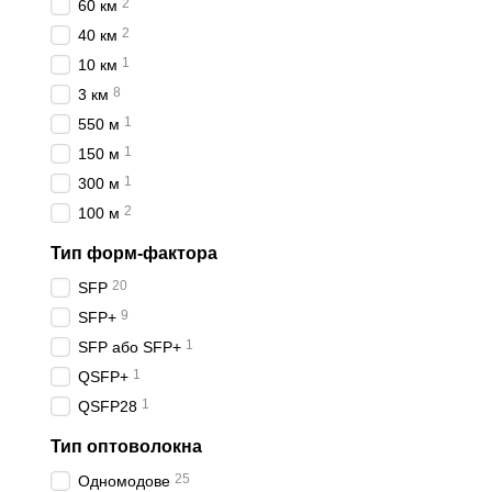
2
60 км
2
40 км
1
10 км
8
3 км
1
550 м
1
150 м
1
300 м
2
100 м
Тип форм-фактора
20
SFP
9
SFP+
1
SFP або SFP+
1
QSFP+
1
QSFP28
Тип оптоволокна
25
Одномодове