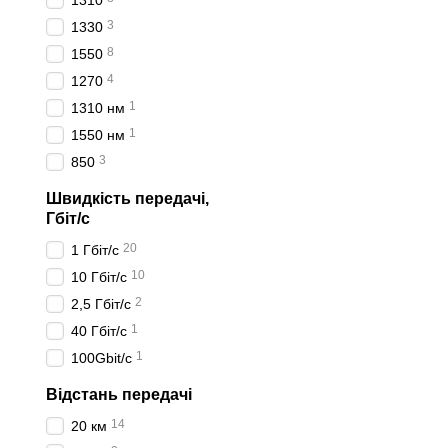
1310
3
1330
8
1550
4
1270
1
1310 нм
1
1550 нм
3
850
Швидкість передачі,
Гбіт/с
20
1 Гбіт/с
10
10 Гбіт/с
2
2,5 Гбіт/с
1
40 Гбіт/с
1
100Gbit/с
Відстань передачі
14
20 км