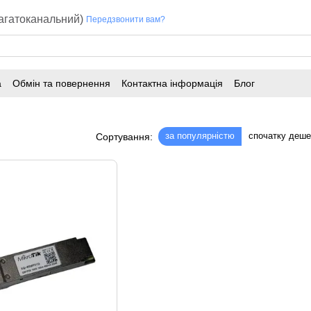
багатоканальний)
Передзвонити вам?
а
Обмін та повернення
Контактна інформація
Блог
за популярністю
спочатку деш
Сортування: