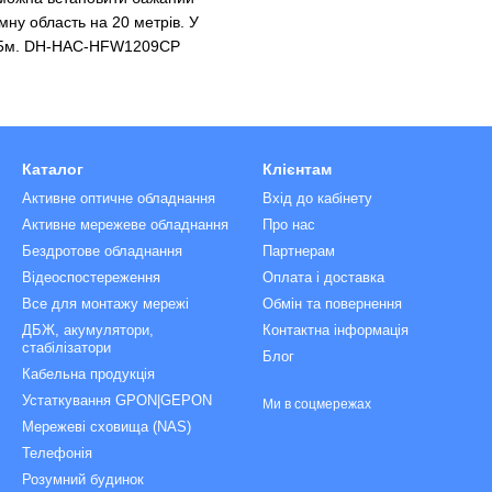
мну область на 20 метрів. У
і 55м. DH-HAC-HFW1209CP
Каталог
Клієнтам
Активне оптичне обладнання
Вхід до кабінету
Активне мережеве обладнання
Про нас
Бездротове обладнання
Партнерам
Відеоспостереження
Оплата і доставка
Все для монтажу мережі
Обмін та повернення
ДБЖ, акумулятори,
Контактна інформація
стабілізатори
Блог
Кабельна продукція
Устаткування GPON|GEPON
Ми в соцмережах
Мережеві сховища (NAS)
Телефонія
Розумний будинок