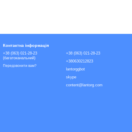
Контактна інформація
+38 (063) 021-28-23
+38 (063) 021-28-23
(багатоканальний)
+380630212823
Передзвонити вам?
lantorggbot
skype
content@lantorg.com