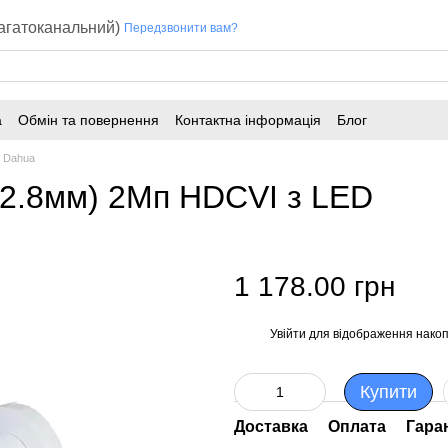
багатоканальний)
Передзвонити вам?
а
Обмін та повернення
Контактна інформація
Блог
 Dahua
.8мм) 2Mп HDCVI з LED
1 178.00 грн
Увійти
для відображення накоп
%
Купити
Доставка
Оплата
Гара