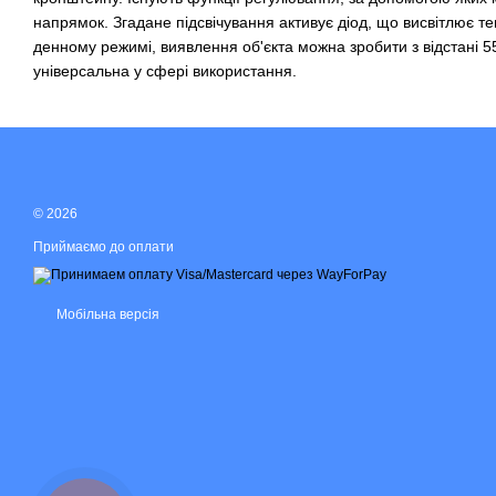
напрямок. Згадане підсвічування активує діод, що висвітлює те
денному режимі, виявлення об'єкта можна зробити з відстан
універсальна у сфері використання.
© 2026
Приймаємо до оплати
Мобільна версія