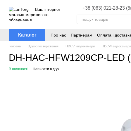
Перейти до основного контенту
+38 (063) 021-28-23 (
Каталог
Про нас
Партнерам
Оплата і доставк
Головна
Відеоспостереження
HDCVI відеокамери
HDCVI відеокамери
DH-HAC-HFW1209CP-LED (2
В наявності
Написати відгук