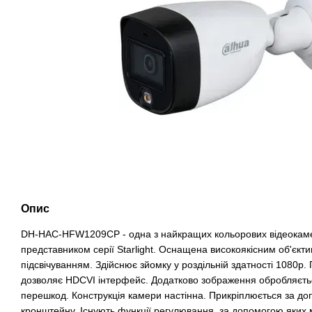
Опис
DH-HAC-HFW1209CP - одна з найкращих кольорових відеокаме
представником серії Starlight. Оснащена високоякісним об'єк
підсвічуванням. Здійснює зйомку у роздільній здатності 1080p. 
дозволяє HDCVI інтерфейс. Додатково зображення обробляєтьс
перешкод. Конструкція камери настінна. Прикріплюється за д
кронштейну. Існують функції регулювання, за допомогою яких