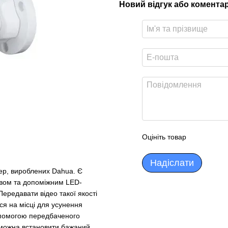
Новий відгук або комента
Оцініть товар
Надіслати
р, вироблених Dahua. Є
тивом та допоміжним LED-
Передавати відео такої якості
я на місці для усунення
опомогою передбаченого
 можна встановити бажаний