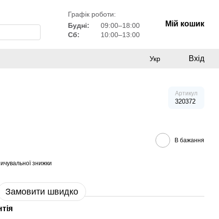
Графік роботи:
Мій кошик
Будні:
09:00–18:00
Сб:
10:00–13:00
Вхід
Укр
Артикул
320372
В бажання
ичувальної знижки
Замовити швидко
нтія